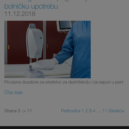
bolničku upotrebu
11.12.2018
Procjena dozatora za sredstvo za dezinfekciju i za sapun u peni
Čitaj dalje
Strana 3 -> 11.
Prethodna
1
2
3
4
…
11
Sledeća