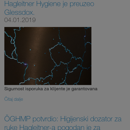
Hagleitner Hygiene je preuzeo
Glessdox.
04.01.2019
Sigurnost isporuka za klijente je garantovana
Čitaj dalje
ÖGHMP potvrdio: Higijenski dozator za
ruke Hagleitner-a pogodan je za