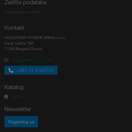
Zaštita podataka
Podešavanja kolačića
Kontakt
HAGLEITNER HYGIENE SRBIJA d.o.o.
Pavla Vuisića 78A
11283 Beograd-Zemun
beograd@hagleitner.com
+381 11 4142770
Katalog
Katalog
Newsletter
Registriraj se