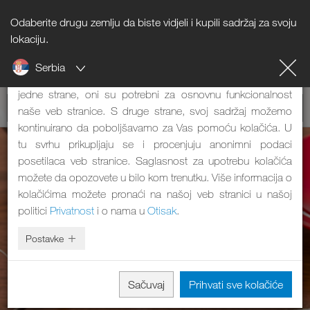
Odaberite drugu zemlju da biste vidjeli i kupili sadržaj za svoju
Napomena o kolačićima
lokaciju.
Serbia
Naša veb stranica koristi kolačiće. Oni imaju dve funkcije: S
jedne strane, oni su potrebni za osnovnu funkcionalnost
naše veb stranice. S druge strane, svoj sadržaj možemo
kontinuirano da poboljšavamo za Vas pomoću kolačića. U
tu svrhu prikupljaju se i procenjuju anonimni podaci
posetilaca veb stranice. Saglasnost za upotrebu kolačića
možete da opozovete u bilo kom trenutku. Više informacija o
kolačićima možete pronaći na našoj veb stranici u našoj
politici
Privatnost
i o nama u
Otisak
.
Postavke
Sačuvaj
Prihvati sve kolačiće