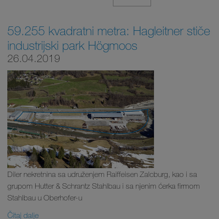
59.255 kvadratni metra: Hagleitner stiče
industrijski park Högmoos
26.04.2019
Diler nekretnina sa udruženjem Raiffeisen Zalcburg, kao i sa
grupom Hutter & Schrantz Stahlbau i sa njenim ćerka firmom
Stahlbau u Oberhofer-u
Čitaj dalje