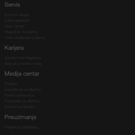
Servis
Izvrnost usluge
edibyhagleitner
Help Center
Hagleitner Academy
često postavljana pitanja
Karijera
Arbeiten bei Hagleitner
slobodna radna mesta
Medija centar
Pregled
Saopštenja za štampu
Portret preduzeća
Fotografije za štampu
Kontakt za štampu
Preuzimanja
Hagleitner biblioteka