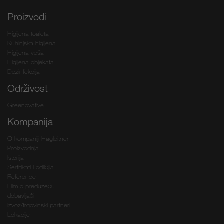
Proizvodi
Higijena toaleta
Kuhinjska higijena
Higijena veša
Higijena objekata
Dezinfekcija
Održivost
Greenovative
Kompanija
O kompaniji Hagleitner
Proizvodnja
Istorija
Sertifikati i odličjia
Reference
Film o preduzeću
dobavljači
izvoz/trgovinski partneri
Lokacije