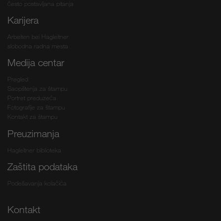
često postavljana pitanja
Karijera
Arbeiten bei Hagleitner
slobodna radna mesta
Medija centar
Pregled
Saopštenja za štampu
Portret preduzeća
Fotografije za štampu
Kontakt za štampu
Preuzimanja
Hagleitner biblioteka
Zaštita podataka
Podešavanja kolačića
Kontakt