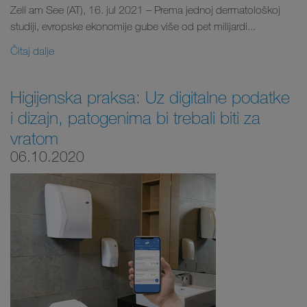
Zell am See (AT), 16. jul 2021 – Prema jednoj dermatološkoj
studiji, evropske ekonomije gube više od pet milijardi...
Čitaj dalje
Higijenska praksa: Uz digitalne podatke
i dizajn, patogenima bi trebali biti za
vratom
06.10.2020