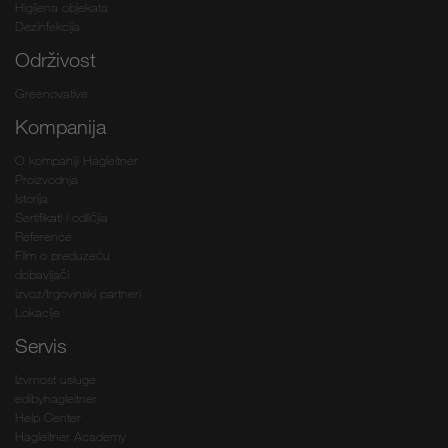
Higijena objekata
Dezinfekcija
Održivost
Greenovative
Kompanija
O kompaniji Hagleitner
Proizvodnja
Istorija
Sertifikati i odličjia
Reference
Film o preduzeću
dobavljači
izvoz/trgovinski partneri
Lokacije
Servis
Izvrnost usluge
edibyhagleitner
Help Center
Hagleitner Academy