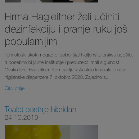
Firma Hagleitner želi učiniti
dezinfekciju i pranje ruku još
popularnijim
Tehnološki skok mogao bi poboljšati higijensku praksu uopšte,
a posebno bi javne institucije i preduzeća imali sigurnost.
Ovako tvrdi Hagleitner. Kompanija iz Austrije lansirala je nove
higijenske dispenzere 7. oktobra 2020. Zajedno s...
Čitaj dalje
Toalet postaje hibridan
24.10.2019