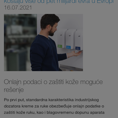
koštaju više od pet milijardi evra u Evropi
16.07.2021
Onlajn podaci o zaštiti kože moguće
rešenje
Po prvi put, standardna karakteristika industrijskog
dozatora kreme za ruke obezbeđuje onlajn podatke o
zaštiti kože ruku, kao i blagovremenu dopunu aparata