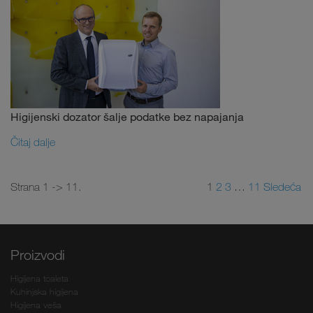
Higijenski dozator šalje podatke bez napajanja
Čitaj dalje
Strana 1 -> 11.
1
2
3
…
11
Sledeća
Proizvodi
Higijena toaleta
Kuhinjska higijena
Higijena veša