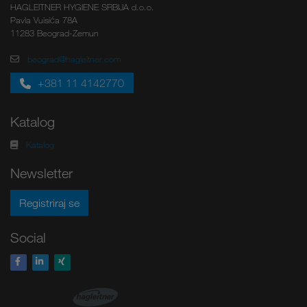
HAGLEITNER HYGIENE SRBIJA d.o.o.
Pavla Vuisića 78A
11283 Beograd-Zemun
beograd@hagleitner.com
+381 11 4142770
Katalog
Katalog
Newsletter
Registriraj se
Social