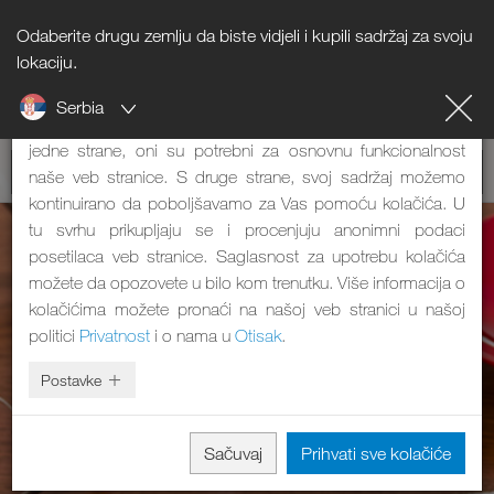
Odaberite drugu zemlju da biste vidjeli i kupili sadržaj za svoju
Napomena o kolačićima
lokaciju.
Serbia
Naša veb stranica koristi kolačiće. Oni imaju dve funkcije: S
jedne strane, oni su potrebni za osnovnu funkcionalnost
naše veb stranice. S druge strane, svoj sadržaj možemo
kontinuirano da poboljšavamo za Vas pomoću kolačića. U
tu svrhu prikupljaju se i procenjuju anonimni podaci
posetilaca veb stranice. Saglasnost za upotrebu kolačića
možete da opozovete u bilo kom trenutku. Više informacija o
kolačićima možete pronaći na našoj veb stranici u našoj
politici
Privatnost
i o nama u
Otisak
.
Postavke
Sačuvaj
Prihvati sve kolačiće