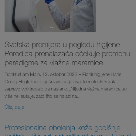
Svetska premijera u pogledu higijene -
Porodica pronalazača očekuje promenu
paradigme za vlažne maramice
Frankfurt am Main, 12. oktobar 2022 – Pionir higijene Hans
Georg Hagleitner objašnjava da je ovaj tehnološki korak
zapravo već trebalo da nastane. „Nijedna vlažna maramica se
više ne isušuje, zato što se nalazi na...
Čitaj dalje
Profesionalna obolenja kože godišnje