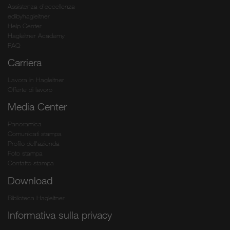
Assistenza d’eccellenza
edibyhagleitner
Help Center
Hagleitner Academy
FAQ
Carriera
Lavora in Hagleitner
Offerte di lavoro
Media Center
Panoramica
Comunicati stampa
Profilo dell'azienda
Foto stampa
Contatto stampa
Download
Biblioteca Hagleitner
Informativa sulla privacy