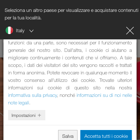
Seleziona un altro paese per visualizzare e acquistare contenuti
Nota sui cookie
per la tua località.
Italy
Il nostro sito web utilizza dei cookie. Questi svolgono due
funzioni: da una parte, sono necessari per il funzionamento
generale del nostro sito. Dall’altra, i cookie ci aiutano a
migliorare continuamente i contenuti che vi offriamo. A tale
scopo, i dati dei visitatori del sito vengono raccolti e trattati
in forma anonima. Potete revocare in qualunque momento il
vostro consenso all’utilizzo dei cookie. Trovate ulteriori
informazioni sui cookie di questo sito nella nostra
informativa sulla privacy
, nonché
informazioni su di noi nelle
note legali
.
Impostazioni
Salva
Accetta tutti i cookie