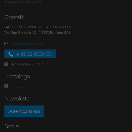
Impostazioni dei cookie
Contatti
HAGLEITNER HYGIENE CARTEMANI SRL
Via Ugo Foscolo 12, 20060 Basiano (MI)
milano@hagleitner.it
+ 39 02 9500431
+ 39 0295 760 507
Il catalogo
Il catalogo
Newsletter
Autenticarsi ora
Social