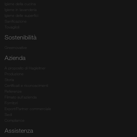
Igiene della cucina
Igiene in lavanderia
Igiene delle superfici
Sanificazione
Tovaglioli
Sostenibilità
Greenovative
Azienda
A proposito di Hagleitner
Produzione
Storia
Certificati e riconoscimenti
Referenze
Filmato sull’azienda
Fornitori
Export/Partner commerciale
Sedi
Compliance
Assistenza