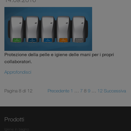
Protezione della pelle e igiene delle mani per i propri
collaboratori.
Approfondisci
Pagina 8 di 12
Precedente
1
…
7
8
9
…
12
Successiva
Prodotti
Igiene in bagno