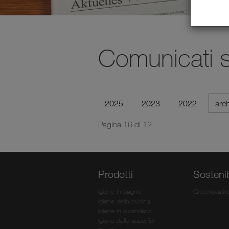
Comunicati 
2025
2023
2022
arc
Pagina 16 di 12
Prodotti
Sostenib
Igiene in bagno
Greenovativ
Igiene della cucina
Igiene in lavanderia
Igiene delle superfici