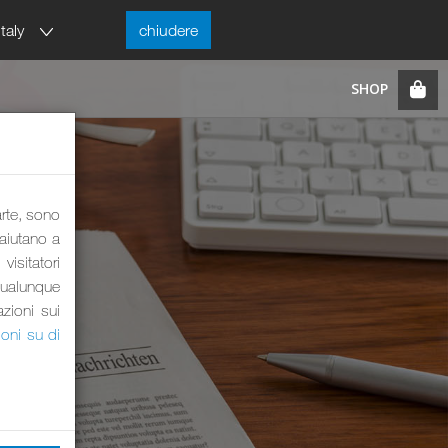
Italy
chiudere
arte, sono
 aiutano a
visitatori
qualunque
azioni sui
ioni su di