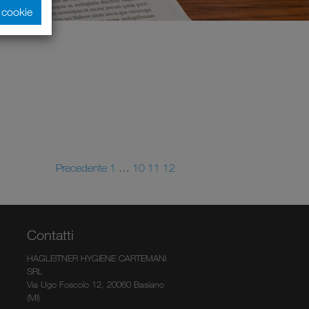
i cookie
Precedente
1
…
10
11
12
Contatti
HAGLEITNER HYGIENE CARTEMANI
SRL
Via Ugo Foscolo 12, 20060 Basiano
(MI)