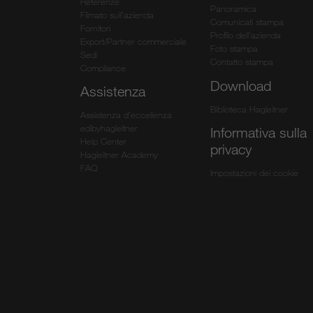
Referenze
Panoramica
Filmato sull’azienda
Comunicati stampa
Fornitori
Profilo dell'azienda
Export/Partner commerciale
Foto stampa
Sedi
Contatto stampa
Compliance
Download
Assistenza
Biblioteca Hagleitner
Assistenza d’eccellenza
edibyhagleitner
Informativa sulla
Help Center
privacy
Hagleitner Academy
FAQ
Impostazioni dei cookie