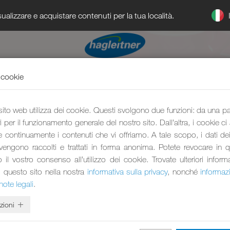
ualizzare e acquistare contenuti per la tua località.
 cookie
 sito web utilizza dei cookie. Questi svolgono due funzioni: da una p
 per il funzionamento generale del nostro sito. Dall’altra, i cookie ci
e continuamente i contenuti che vi offriamo. A tale scopo, i dati dei 
 vengono raccolti e trattati in forma anonima. Potete revocare in 
l vostro consenso all’utilizzo dei cookie. Trovate ulteriori inform
i questo sito nella nostra
informativa sulla privacy
, nonché
informaz
note legali
.
zioni