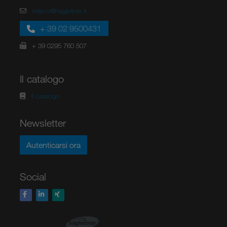
milano@hagleitner.it
+ 39 02 9500431
+ 39 0295 760 507
Il catalogo
Il catalogo
Newsletter
Autenticarsi ora
Social