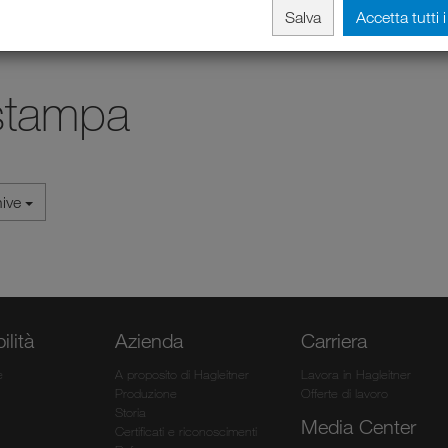
Salva
Accetta tutti 
stampa
hive
ilità
Azienda
Carriera
e
A proposito di Hagleitner
Lavora in Hagleitner
Produzione
Offerte di lavoro
Storia
Media Center
Certificati e riconoscimenti