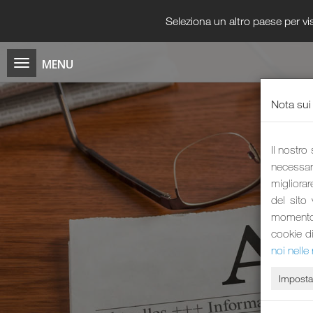
Seleziona un altro paese per vis
Nota sui
Il nostro
necessari
migliorar
del sito
momento i
cookie d
noi nelle 
Imposta