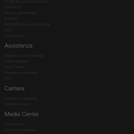
Certificati e riconoscimenti
Referenze
Filmato sull’azienda
Fornitori
Export/Partner commerciale
Sedi
Compliance
Assistenza
Assistenza d’eccellenza
edibyhagleitner
Help Center
Hagleitner Academy
FAQ
Carriera
Lavora in Hagleitner
Offerte di lavoro
Media Center
Panoramica
Comunicati stampa