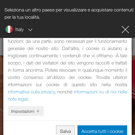
Seleziona un altro paese per visualizzare e acquistare contenuti
Nota sui cookie
per la tua località.
Italy
Il nostro sito web utilizza dei cookie. Questi svolgono due
funzioni: da una parte, sono necessari per il funzionamento
generale del nostro sito. Dall’altra, i cookie ci aiutano a
migliorare continuamente i contenuti che vi offriamo. A tale
scopo, i dati dei visitatori del sito vengono raccolti e trattati
in forma anonima. Potete revocare in qualunque momento il
vostro consenso all’utilizzo dei cookie. Trovate ulteriori
informazioni sui cookie di questo sito nella nostra
informativa sulla privacy
, nonché
informazioni su di noi nelle
note legali
.
Impostazioni
Salva
Accetta tutti i cookie