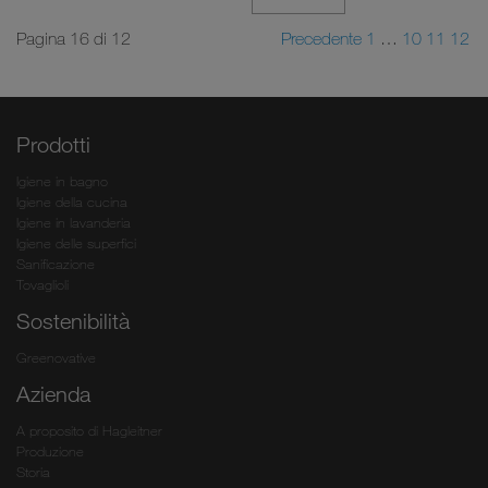
Pagina 16 di 12
Precedente
1
…
10
11
12
Prodotti
Igiene in bagno
Igiene della cucina
Igiene in lavanderia
Igiene delle superfici
Sanificazione
Tovaglioli
Sostenibilità
Greenovative
Azienda
A proposito di Hagleitner
Produzione
Storia