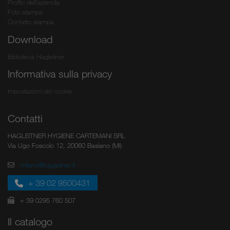
Profilo dell'azienda
Foto stampa
Contatto stampa
Download
Biblioteca Hagleitner
Informativa sulla privacy
Impostazioni dei cookie
Contatti
HAGLEITNER HYGIENE CARTEMANI SRL
Via Ugo Foscolo 12, 20060 Basiano (MI)
milano@hagleitner.it
+ 39 02 9500431
+ 39 0295 760 507
Il catalogo