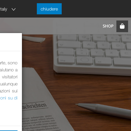
Italy
chiudere
arte, sono
 aiutano a
visitatori
qualunque
azioni sui
ioni su di