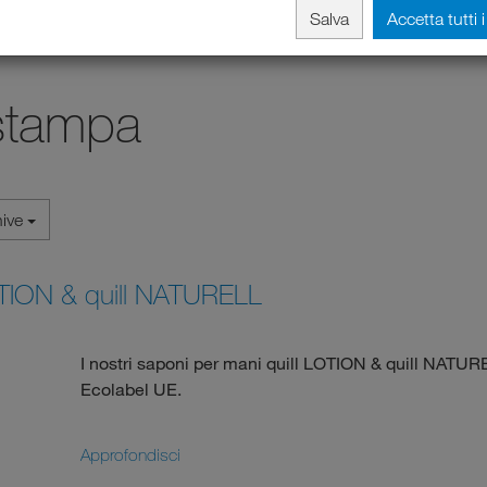
Salva
Accetta tutti 
stampa
hive
OTION & quill NATURELL
I nostri saponi per mani quill LOTION & quill NATURE
Ecolabel UE.
Approfondisci