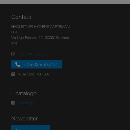
Contatti
HAGLEITNER HYGIENE CARTEMANI
SRL
Via Ugo Foscolo 12, 20060 Basiano
(MI)
milano@hagleitner.it
+ 39 02 9500431
+ 39 0295 760 507
Il catalogo
Il catalogo
Newsletter