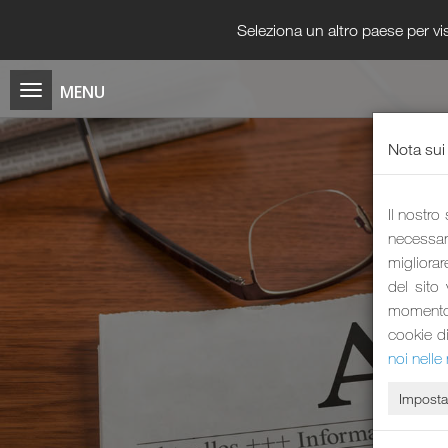
Seleziona un altro paese per vis
Nota sui
Il nostro
necessari
migliorar
del sito
momento i
cookie d
noi nelle 
Imposta