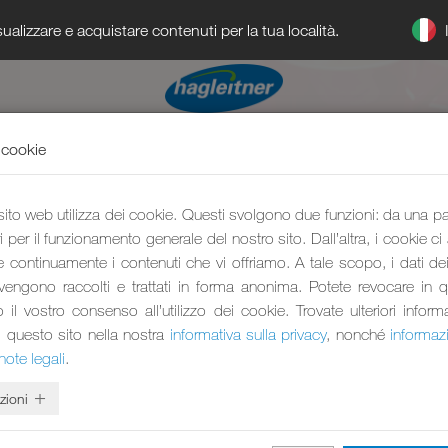
ualizzare e acquistare contenuti per la tua località.
 cookie
 sito web utilizza dei cookie. Questi svolgono due funzioni: da una p
 per il funzionamento generale del nostro sito. Dall’altra, i cookie ci
e continuamente i contenuti che vi offriamo. A tale scopo, i dati dei 
 vengono raccolti e trattati in forma anonima. Potete revocare in 
l vostro consenso all’utilizzo dei cookie. Trovate ulteriori inform
i questo sito nella nostra
informativa sulla privacy
, nonché
informaz
note legali
.
zioni