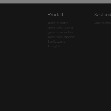
Prodotti
Sostenib
Igiene in bagno
Greenovativ
Igiene della cucina
Igiene in lavanderia
Igiene delle superfici
Sanificazione
Tovaglioli