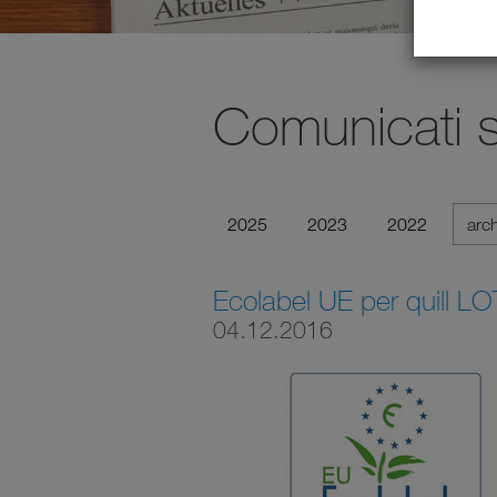
Comunicati 
2025
2023
2022
arc
Ecolabel UE per quill L
04.12.2016