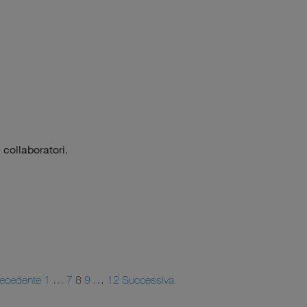
 collaboratori.
recedente
1
…
7
8
9
…
12
Successiva