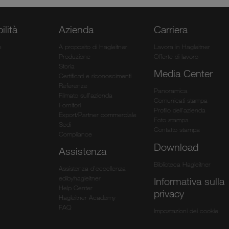
ilità
Azienda
Carriera
e
A proposito di Hagleitner
Lavora in Hagleitner
Produzione
Offerte di lavoro
Storia
Media Center
Certificati e riconoscimenti
Referenze
Panoramica
Filmato sull’azienda
Comunicati stampa
Fornitori
Profilo dell'azienda
Export/Partner commerciale
Foto stampa
Sedi
Contatto stampa
Compliance
Download
Assistenza
Biblioteca Hagleitner
Assistenza d’eccellenza
edibyhagleitner
Informativa sulla
Help Center
privacy
Hagleitner Academy
FAQ
Impostazioni dei cookie