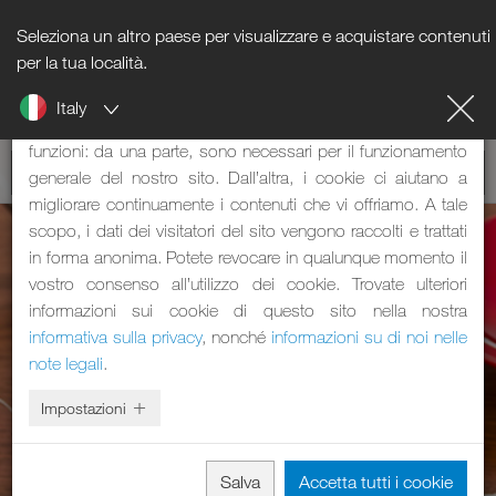
Seleziona un altro paese per visualizzare e acquistare contenuti
Nota sui cookie
per la tua località.
Italy
Il nostro sito web utilizza dei cookie. Questi svolgono due
funzioni: da una parte, sono necessari per il funzionamento
generale del nostro sito. Dall’altra, i cookie ci aiutano a
migliorare continuamente i contenuti che vi offriamo. A tale
scopo, i dati dei visitatori del sito vengono raccolti e trattati
in forma anonima. Potete revocare in qualunque momento il
vostro consenso all’utilizzo dei cookie. Trovate ulteriori
informazioni sui cookie di questo sito nella nostra
informativa sulla privacy
, nonché
informazioni su di noi nelle
note legali
.
Impostazioni
Salva
Accetta tutti i cookie