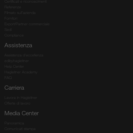
Certificati e riconoscimenti
Referenze
Filmato sull’azienda
Fornitori
Export/Partner commerciale
Sedi
Compliance
Assistenza
Assistenza d’eccellenza
edibyhagleitner
Help Center
Hagleitner Academy
FAQ
Carriera
Lavora in Hagleitner
Offerte di lavoro
Media Center
Panoramica
Comunicati stampa