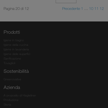
Pagina 20 di 12
Precedente
1
…
10
11
12
Prodotti
Igiene in bagno
Igiene della cucina
Igiene in lavanderia
Igiene delle superfici
Sanificazione
Tovaglioli
Sostenibilità
Greenovative
Azienda
A proposito di Hagleitner
Produzione
Storia