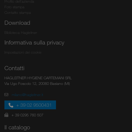
Profilo dell'azienda
Foto stampa
Contatto stampa
Download
Biblioteca Hagleitner
Informativa sulla privacy
Impostazioni dei cookie
Contatti
HAGLEITNER HYGIENE CARTEMANI SRL
Via Ugo Foscolo 12, 20060 Basiano (MI)
milano@hagleitner.it
+ 39 02 9500431
+ 39 0295 760 507
Il catalogo