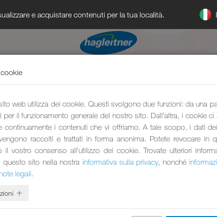
ualizzare e acquistare contenuti per la tua località.
 cookie
 sito web utilizza dei cookie. Questi svolgono due funzioni: da una p
 per il funzionamento generale del nostro sito. Dall’altra, i cookie ci
e continuamente i contenuti che vi offriamo. A tale scopo, i dati dei 
 vengono raccolti e trattati in forma anonima. Potete revocare in 
l vostro consenso all’utilizzo dei cookie. Trovate ulteriori inform
i questo sito nella nostra
informativa sulla privacy
, nonché
informaz
note legali
.
zioni