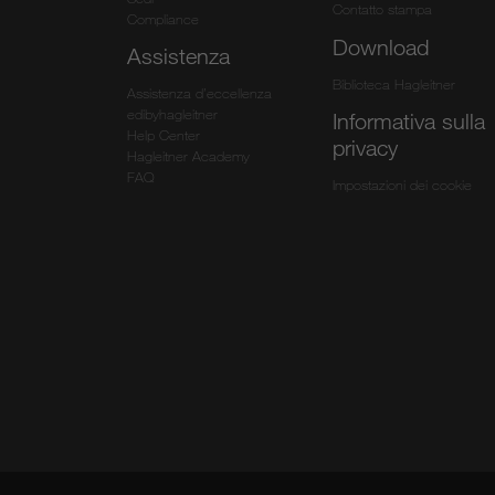
Contatto stampa
Compliance
Download
Assistenza
Biblioteca Hagleitner
Assistenza d’eccellenza
edibyhagleitner
Informativa sulla
Help Center
privacy
Hagleitner Academy
FAQ
Impostazioni dei cookie