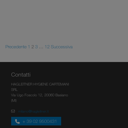
Precedente
1
2
3
…
12
Successiva
Contatti
HAGLEITNER HYGIENE CARTEMANI
SRL
Via Ugo Foscolo 12, 20060 Basiano
(MI)
milano@hagleitner.it
+ 39 02 9500431