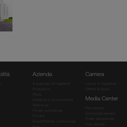
ilità
Azienda
Carriera
e
A proposito di Hagleitner
Lavora in Hagleitner
Produzione
Offerte di lavoro
Storia
Media Center
Certificati e riconoscimenti
Referenze
Panoramica
Filmato sull’azienda
Comunicati stampa
Fornitori
Profilo dell'azienda
Export/Partner commerciale
Foto stampa
Sedi