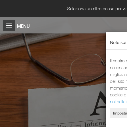
Seleziona un altro paese per vis
Nota sui
Il nostro
necessari
migliorar
del sito
momento i
cookie d
noi nelle 
Imposta