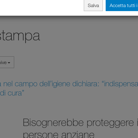
Salva
Accetta tutti 
stampa
hive
nel campo dell’igiene dichiara: “indispensab
 di cura”
Bisognerebbe proteggere in
persone anziane