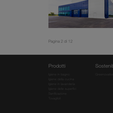
Pagina 2 di 12
Prodotti
Sostenib
Igiene in bagno
Greenovativ
Igiene della cucina
Igiene in lavanderia
Igiene delle superfici
Sanificazione
Tovaglioli