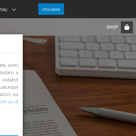
Italy
chiudere
arte, sono
 aiutano a
visitatori
qualunque
azioni sui
ioni su di