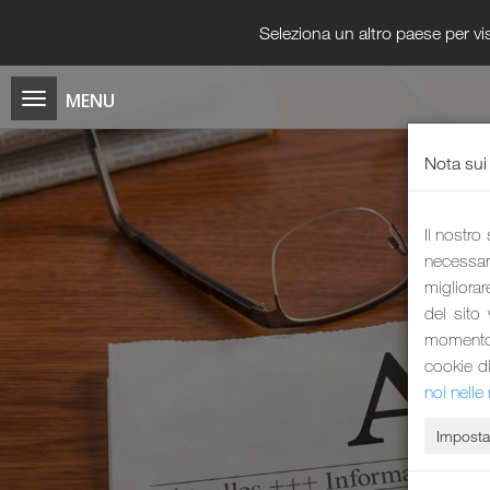
Seleziona un altro paese per vis
Nota sui
Il nostro
necessari
migliorar
del sito
momento i
cookie d
noi nelle 
Imposta