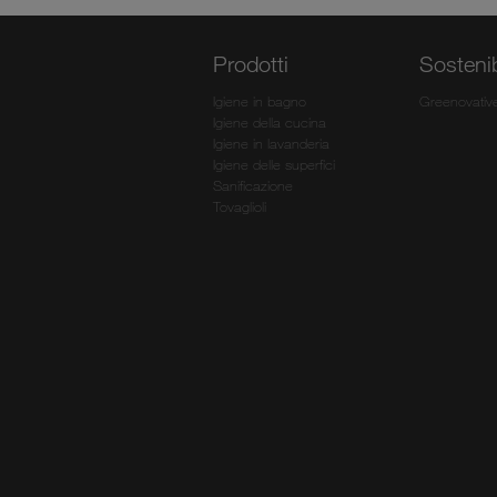
Prodotti
Sostenib
Igiene in bagno
Greenovativ
Igiene della cucina
Igiene in lavanderia
Igiene delle superfici
Sanificazione
Tovaglioli