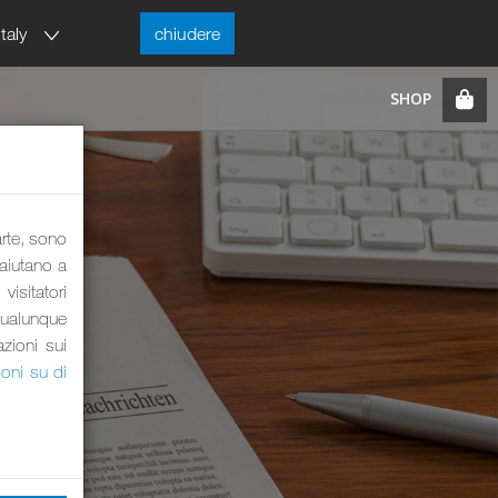
Italy
chiudere
arte, sono
 aiutano a
visitatori
qualunque
azioni sui
ioni su di