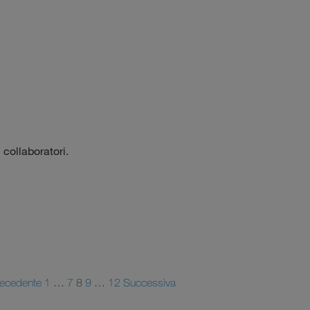
 collaboratori.
recedente
1
…
7
8
9
…
12
Successiva