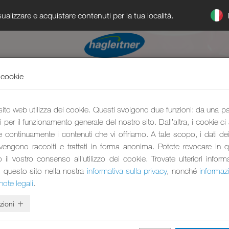
ualizzare e acquistare contenuti per la tua località.
 cookie
 sito web utilizza dei cookie. Questi svolgono due funzioni: da una p
 per il funzionamento generale del nostro sito. Dall’altra, i cookie ci
e continuamente i contenuti che vi offriamo. A tale scopo, i dati dei 
 vengono raccolti e trattati in forma anonima. Potete revocare in 
l vostro consenso all’utilizzo dei cookie. Trovate ulteriori inform
i questo sito nella nostra
informativa sulla privacy
, nonché
informaz
note legali
.
zioni