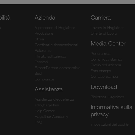
ilità
Azienda
Carriera
e
A proposito di Hagleitner
Lavora in Hagleitner
Produzione
Offerte di lavoro
Storia
Media Center
Certificati e riconoscimenti
Referenze
Panoramica
Filmato sull’azienda
Comunicati stampa
Fornitori
Profilo dell'azienda
Export/Partner commerciale
Foto stampa
Sedi
Contatto stampa
Compliance
Download
Assistenza
Biblioteca Hagleitner
Assistenza d’eccellenza
edibyhagleitner
Informativa sulla
Help Center
privacy
Hagleitner Academy
FAQ
Impostazioni dei cookie