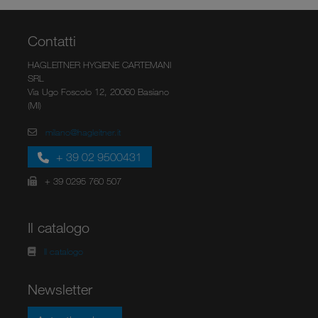
Contatti
HAGLEITNER HYGIENE CARTEMANI
SRL
Via Ugo Foscolo 12, 20060 Basiano
(MI)
milano@hagleitner.it
+ 39 02 9500431
+ 39 0295 760 507
Il catalogo
Il catalogo
Newsletter