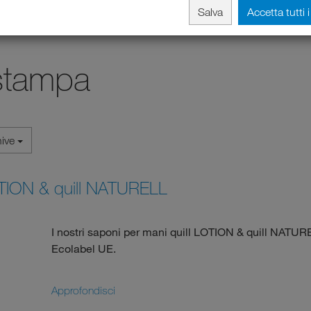
Salva
Accetta tutti 
stampa
hive
OTION & quill NATURELL
I nostri saponi per mani quill LOTION & quill NATURE
Ecolabel UE.
Approfondisci