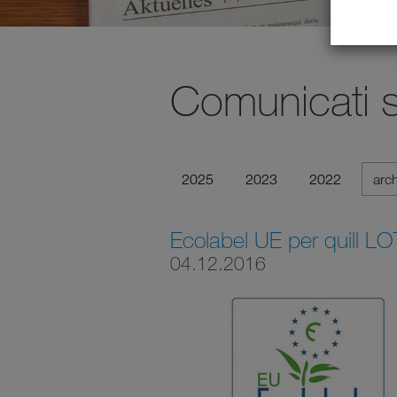
Comunicati 
2025
2023
2022
arc
Ecolabel UE per quill L
04.12.2016