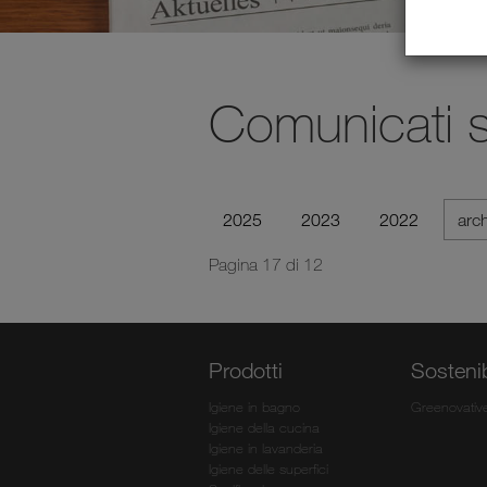
Comunicati 
2025
2023
2022
arc
Pagina 17 di 12
Prodotti
Sostenib
Igiene in bagno
Greenovativ
Igiene della cucina
Igiene in lavanderia
Igiene delle superfici