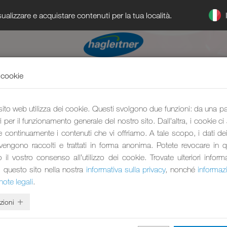
ualizzare e acquistare contenuti per la tua località.
 cookie
 sito web utilizza dei cookie. Questi svolgono due funzioni: da una p
 per il funzionamento generale del nostro sito. Dall’altra, i cookie ci
e continuamente i contenuti che vi offriamo. A tale scopo, i dati dei 
 vengono raccolti e trattati in forma anonima. Potete revocare in 
l vostro consenso all’utilizzo dei cookie. Trovate ulteriori inform
i questo sito nella nostra
informativa sulla privacy
, nonché
informaz
note legali
.
zioni