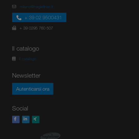
milano@hagleitner.it
+ 39 02 9500431
+ 39 0295 760 507
Il catalogo
Il catalogo
Newsletter
Autenticarsi ora
Social