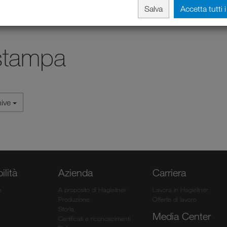
Salva
Accetta tutti 
stampa
hive
ilità
Azienda
Carriera
e
A proposito di Hagleitner
Lavora in Hagleitner
Produzione
Offerte di lavoro
Storia
Media Center
Certificati e riconoscimenti