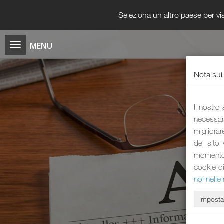
Seleziona un altro paese per vis
Nota sui
Il nostro
necessari
migliorar
del sito
momento i
cookie d
noi nelle 
Imposta