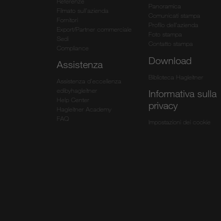
Referenze
Panoramica
Filmato sull’azienda
Comunicati stampa
Fornitori
Profilo dell'azienda
Export/Partner commerciale
Foto stampa
Sedi
Contatto stampa
Compliance
Download
Assistenza
Biblioteca Hagleitner
Assistenza d’eccellenza
edibyhagleitner
Informativa sulla
Help Center
privacy
Hagleitner Academy
FAQ
Impostazioni dei cookie