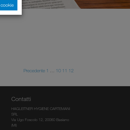
i cookie
Precedente
1
…
10
11
12
Contatti
HAGLEITNER HYGIENE CARTEMANI
SRL
Via Ugo Foscolo 12, 20060 Basiano
(MI)