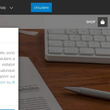
Italy
chiudere
arte, sono
 aiutano a
visitatori
qualunque
azioni sui
ioni su di