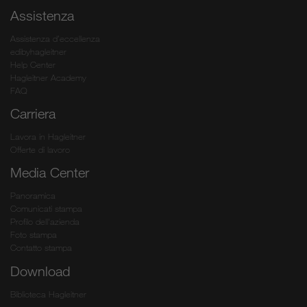
Assistenza
Assistenza d’eccellenza
edibyhagleitner
Help Center
Hagleitner Academy
FAQ
Carriera
Lavora in Hagleitner
Offerte di lavoro
Media Center
Panoramica
Comunicati stampa
Profilo dell'azienda
Foto stampa
Contatto stampa
Download
Biblioteca Hagleitner