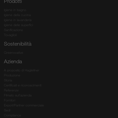
Prodotti
Igiene in bagno
Igiene della cucina
Igiene in lavanderia
Igiene delle superfici
Sanificazione
Tovaglioli
Sostenibilità
Greenovative
Azienda
A proposito di Hagleitner
Produzione
Storia
Certificati e riconoscimenti
Referenze
Filmato sull’azienda
Fornitori
Export/Partner commerciale
Sedi
Compliance