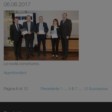
06.06.2017
Le novità convincono.
Approfondisci
Pagina 6 di 12
Precedente
1
…
5
6
7
…
12
Successiva