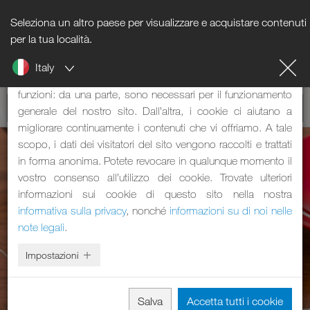
Seleziona un altro paese per visualizzare e acquistare contenuti
Nota sui cookie
per la tua località.
Italy
Il nostro sito web utilizza dei cookie. Questi svolgono due
funzioni: da una parte, sono necessari per il funzionamento
generale del nostro sito. Dall’altra, i cookie ci aiutano a
migliorare continuamente i contenuti che vi offriamo. A tale
scopo, i dati dei visitatori del sito vengono raccolti e trattati
in forma anonima. Potete revocare in qualunque momento il
vostro consenso all’utilizzo dei cookie. Trovate ulteriori
informazioni sui cookie di questo sito nella nostra
informativa sulla privacy
, nonché
informazioni su di noi nelle
note legali
.
Impostazioni
Salva
Accetta tutti i cookie