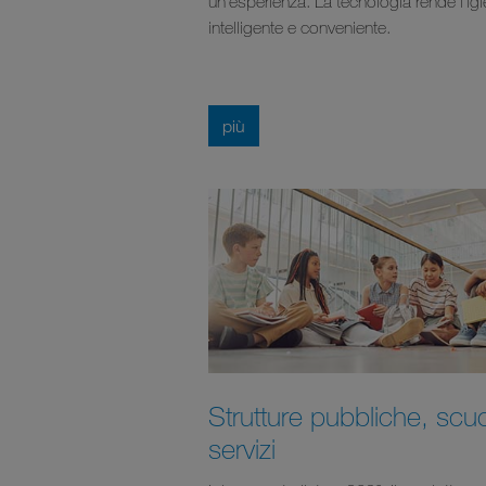
un'esperienza. La tecnologia rende l'ig
intelligente e conveniente.
più
Strutture pubbliche, scu
servizi