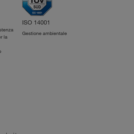
ISO 45001
ISO 14001
istenza
Sistemi di gestione per
Gestione ambientale
r la
la salute e sicurezza sul
lavoro
o