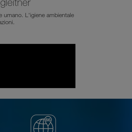
gleitner
re umano. L'igiene ambientale
azioni.