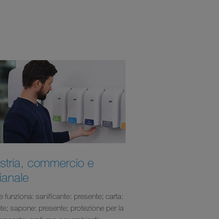
stria, commercio e
gianale
e funziona: sanificante: presente; carta:
te; sapone: presente; protezione per la