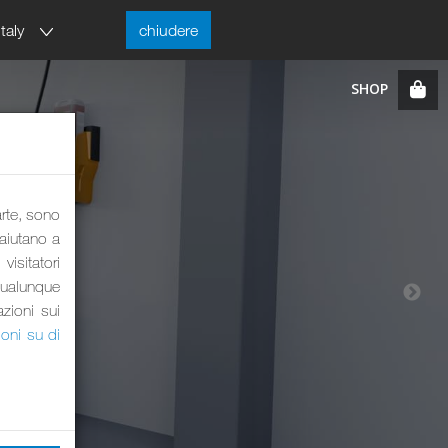
Italy
chiudere
arte, sono
 aiutano a
visitatori
qualunque
azioni sui
ioni su di
GO