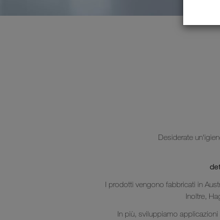
Desiderate un'igien
det
I prodotti vengono fabbricati in Aust
Inoltre, Ha
In più‎, sviluppiamo applicazioni