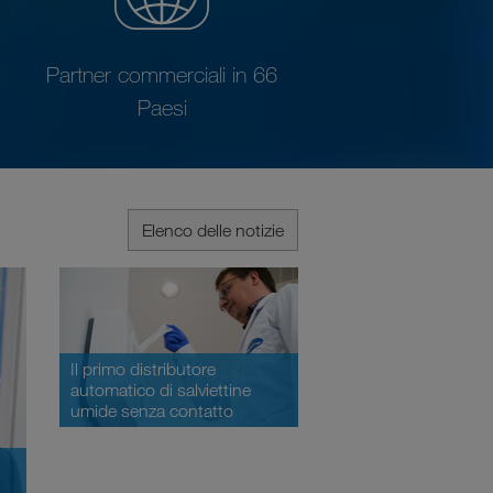
Partner commerciali in 66
Paesi
Elenco delle notizie
Il primo distributore
automatico di salviettine
umide senza contatto