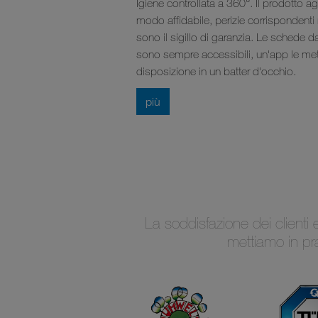
Igiene controllata a 360°. Il prodotto ag
modo affidabile, perizie corrispondenti
sono il sigillo di garanzia. Le schede da
sono sempre accessibili, un'app le met
disposizione in un batter d'occhio.
più
La soddisfazione dei clienti
mettiamo in pra