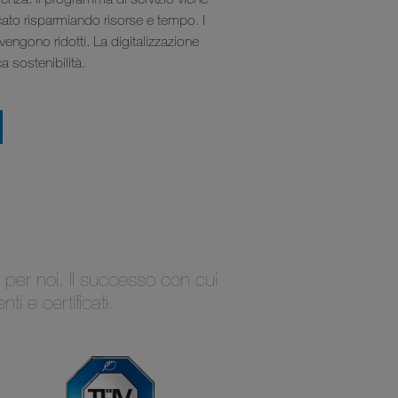
icato risparmiando risorse e tempo. I
i vengono ridotti. La digitalizzazione
ca sostenibilità.
 per noi. Il successo con cui
i e certificati.