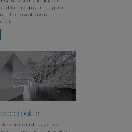
 presente; profumo per ambienti:
te; detergente: presente. L’igiene
 efficiente e vuole essere
entata.
ese di pulizia
interconnessa, i dati significano
renza. Il programma di servizio viene