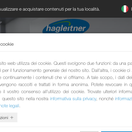
ualizzare e acquistare contenuti per la tua località.
 cookie
 sito web utilizza dei cookie. Questi svolgono due funzioni: da una p
 per il funzionamento generale del nostro sito. Dall’altra, i cookie ci
e continuamente i contenuti che vi offriamo. A tale scopo, i dati dei 
 vengono raccolti e trattati in forma anonima. Potete revocare in 
l vostro consenso all’utilizzo dei cookie. Trovate ulteriori inform
i questo sito nella nostra
informativa sulla privacy
, nonché
informaz
vello mondiale ROBOT 
note legali
.
zioni
nte per robot pulitori