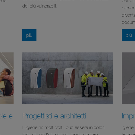
iene
pelle:
dei più vulnerabili.
presen
diventa
docum
più
più
ole e
Progettisti e architetti
Impr
L'igiene ha molti volti: può essere in colori
Igiene 
forti, attirare l'attenzione, rappresentare
traspa