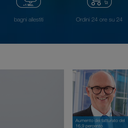
bagni allestiti
Ordini 24 ore su 24
Aumento del fatturato del
16,9 percento