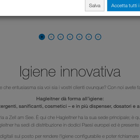
Salva
Accetta tutti 
Igiene innovativa
e che entusiasma sia voi sia i vostri clienti ovunque? Con noi avete fat
Hagleitner dà forma all’igiene:
ergenti, sanificanti, cosmetici – e in più dispenser, dosatori e 
ria a Zell am See. È qui che Hagleitner ha la sua sede principale; è q
gleitner ha sedi di distribuzione in dodici Paesi europei ed è presente
 digitali sul posto per rendere l'igiene configurabile e poter richiamar