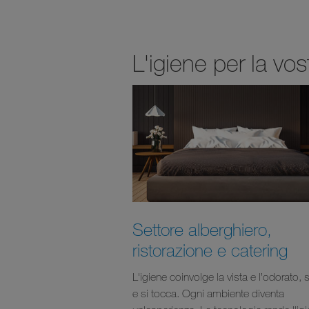
L'igiene per la vo
Settore alberghiero,
ristorazione e catering
L'igiene coinvolge la vista e l’odorato, 
e si tocca. Ogni ambiente diventa