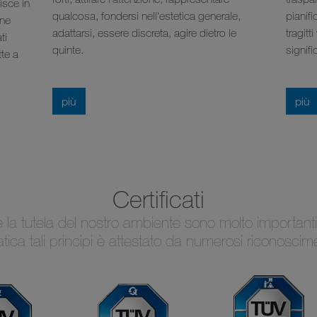
isce in
qualcosa, fondersi nell'estetica generale,
pianif
 ne
adattarsi, essere discreta, agire dietro le
tragitt
ti
quinte.
signifi
te a
più
più
Certificati
 e la tutela del nostro ambiente sono molto importanti
tica tali principi è attestato da numerosi riconosciment