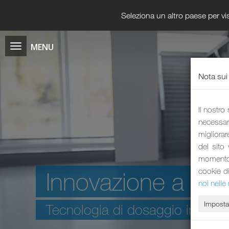
Seleziona un altro paese per vis
Nota sui
Il nostro
necessari
migliorar
del sito
momento i
cookie d
Innovazione a li
noi nelle 
Imposta
Tecnologia di dosaggio intellige