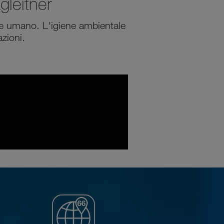
gleitner
re umano. L'igiene ambientale
azioni.