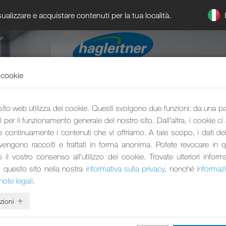
ualizzare e acquistare contenuti per la tua località.
 cookie
 sito web utilizza dei cookie. Questi svolgono due funzioni: da una p
 per il funzionamento generale del nostro sito. Dall’altra, i cookie ci
e continuamente i contenuti che vi offriamo. A tale scopo, i dati dei 
 vengono raccolti e trattati in forma anonima. Potete revocare in 
l vostro consenso all’utilizzo dei cookie. Trovate ulteriori inform
i questo sito nella nostra
informativa sulla privacy
, nonché
informaz
vello mondiale ROBOT 
note legali
.
zioni
nte per robot pulitori