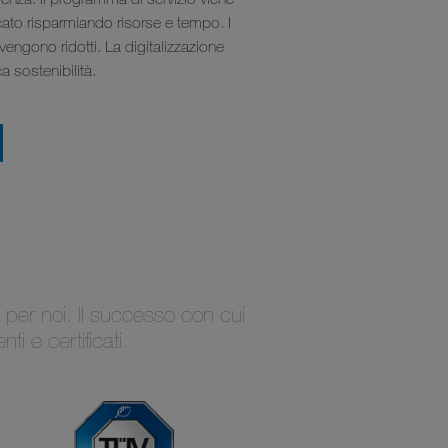
icato risparmiando risorse e tempo. I
i vengono ridotti. La digitalizzazione
ca sostenibilità.
 per noi. Il successo con cui
i e certificati.