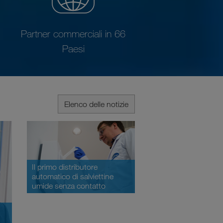
Partner commerciali in 66
Paesi
Elenco delle notizie
Il primo distributore
automatico di salviettine
umide senza contatto