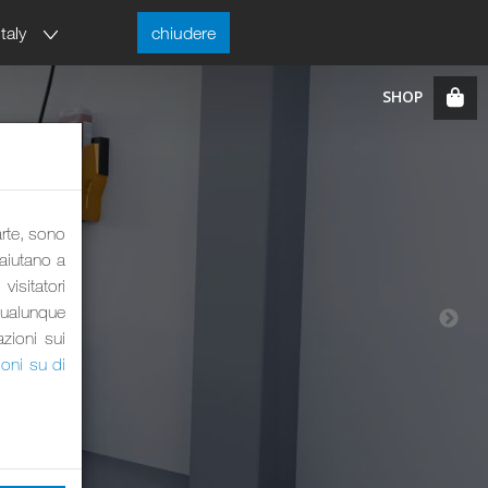
Italy
chiudere
arte, sono
 aiutano a
visitatori
qualunque
azioni sui
ioni su di
GO