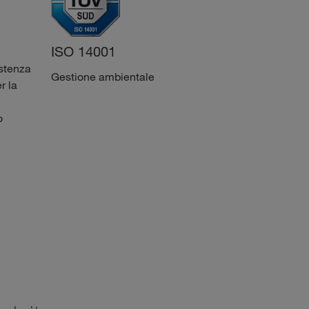
ISO 45001
ISO 14001
istenza
Sistemi di gestione per
Gestione ambientale
r la
la salute e sicurezza sul
lavoro
o