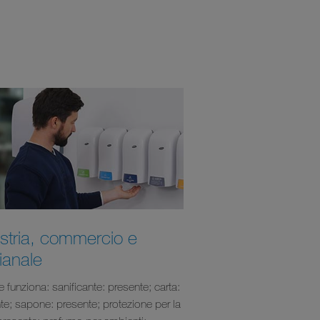
stria, commercio e
gianale
e funziona: sanificante: presente; carta:
te; sapone: presente; protezione per la