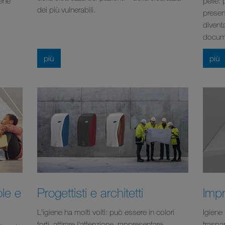
iene
pelle:
dei più vulnerabili.
presen
diventa
docum
più
più
ole e
Progettisti e architetti
Impr
L'igiene ha molti volti: può essere in colori
Igiene 
forti, attirare l'attenzione, rappresentare
traspa