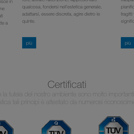
isce in
qualcosa, fondersi nell'estetica generale,
pianif
 ne
adattarsi, essere discreta, agire dietro le
tragitt
ti
quinte.
signifi
te a
più
più
Certificati
 e la tutela del nostro ambiente sono molto importanti
tica tali principi è attestato da numerosi riconosciment