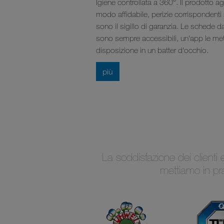
Igiene controllata a 360°. Il prodotto ag
modo affidabile, perizie corrispondenti
sono il sigillo di garanzia. Le schede da
sono sempre accessibili, un'app le met
disposizione in un batter d'occhio.
più
La soddisfazione dei clienti
mettiamo in pra