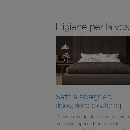
L'igiene per la vo
Settore alberghiero,
ristorazione e catering
L'igiene coinvolge la vista e l’odorato, 
e si tocca. Ogni ambiente diventa