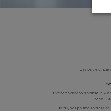
Desiderate un'igien
det
I prodotti vengono fabbricati in Aust
Inoltre, Ha
In più‎, sviluppiamo applicazioni