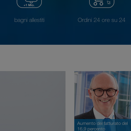
bagni allestiti
Ordini 24 ore su 24
Aumento del fatturato del
16,9 percento