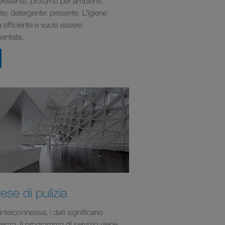
 presente; profumo per ambienti:
te; detergente: presente. L’igiene
 efficiente e vuole essere
entata.
ese di pulizia
interconnessa, i dati significano
renza. Il programma di servizio viene