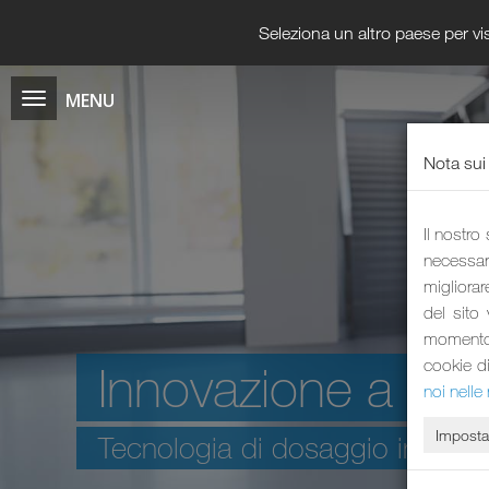
Seleziona un altro paese per vis
Nota sui
Il nostro
necessari
migliorar
del sito
momento i
cookie d
Innovazione a li
noi nelle 
Imposta
Tecnologia di dosaggio intellige