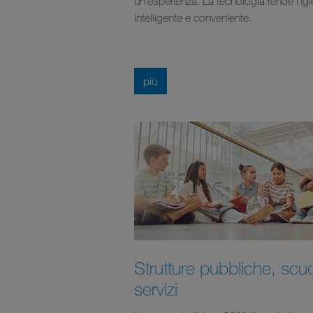
un'esperienza. La tecnologia rende l'ig
intelligente e conveniente.
più
Strutture pubbliche, scu
servizi