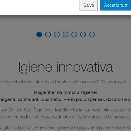
Salva
Accetta tutti 
Igiene innovativa
e che entusiasma sia voi sia i vostri clienti ovunque? Con noi avete fat
Hagleitner dà forma all’igiene:
ergenti, sanificanti, cosmetici – e in più dispenser, dosatori e 
ria a Zell am See. È qui che Hagleitner ha la sua sede principale; è q
gleitner ha sedi di distribuzione in dodici Paesi europei ed è presente
 digitali sul posto per rendere l'igiene configurabile e poter richiamar