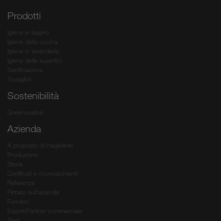
Prodotti
Igiene in bagno
Igiene della cucina
Igiene in lavanderia
Igiene delle superfici
Sanificazione
Tovaglioli
Sostenibilità
Greenovative
Azienda
A proposito di Hagleitner
Produzione
Storia
Certificati e riconoscimenti
Referenze
Filmato sull’azienda
Fornitori
Export/Partner commerciale
Sedi