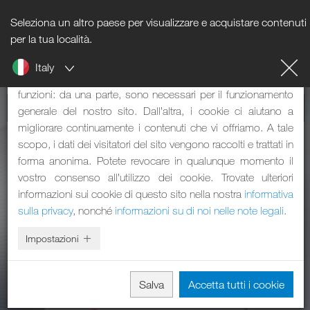
Seleziona un altro paese per visualizzare e acquistare contenuti
Nota sui cookie
per la tua località.
Italy
Il nostro sito web utilizza dei cookie. Questi svolgono due
funzioni: da una parte, sono necessari per il funzionamento
generale del nostro sito. Dall’altra, i cookie ci aiutano a
migliorare continuamente i contenuti che vi offriamo. A tale
scopo, i dati dei visitatori del sito vengono raccolti e trattati in
forma anonima. Potete revocare in qualunque momento il
vostro consenso all’utilizzo dei cookie. Trovate ulteriori
informazioni sui cookie di questo sito nella nostra
informativa
sulla privacy
, nonché
informazioni su di noi nelle note legali
.
Impostazioni
Salva
Accetta tutti i cookie