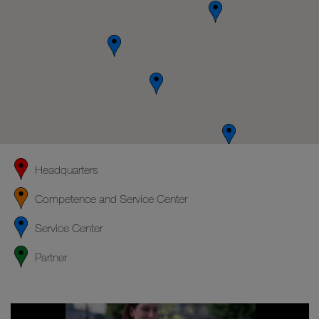
Headquarters
Competence and Service Center
Service Center
Partner