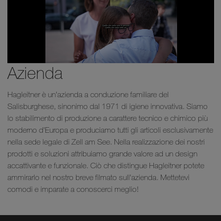
Azienda
Hagleitner è un’azienda a conduzione familiare del
Salisburghese, sinonimo dal 1971 di igiene innovativa. Siamo
lo stabilimento di produzione a carattere tecnico e chimico più
moderno d’Europa e produciamo tutti gli articoli esclusivamente
nella sede legale di Zell am See. Nella realizzazione dei nostri
prodotti e soluzioni attribuiamo grande valore ad un design
accattivante e funzionale. Ciò che distingue Hagleitner potete
ammirarlo nel nostro breve filmato sull’azienda. Mettetevi
comodi e imparate a conoscerci meglio!