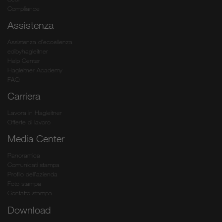
Compliance
Assistenza
Assistenza d’eccellenza
edibyhagleitner
Help Center
Hagleitner Academy
FAQ
Carriera
Lavora in Hagleitner
Offerte di lavoro
Media Center
Panoramica
Comunicati stampa
Profilo dell'azienda
Foto stampa
Contatto stampa
Download