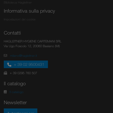
Biblioteca Hagleitner
Informativa sulla privacy
Impostazioni dei cookie
Contatti
HAGLEITNER HYGIENE CARTEMANI SRL
Via Ugo Foscolo 12, 20060 Basiano (MI)
milano@hagleitner.it
+ 39 02 9500431
+ 39 0295 760 507
Il catalogo
Il catalogo
Newsletter