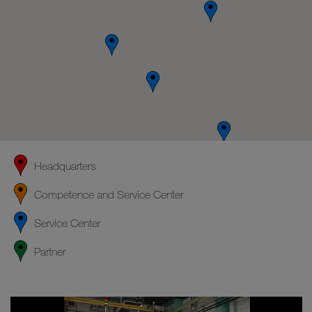
Headquarters
Competence and Service Center
Service Center
Partner