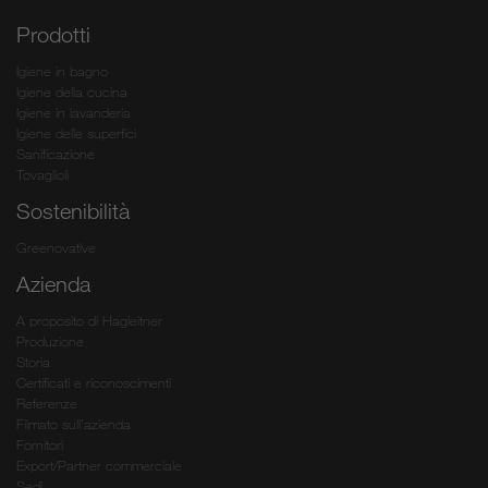
Prodotti
Igiene in bagno
Igiene della cucina
Igiene in lavanderia
Igiene delle superfici
Sanificazione
Tovaglioli
Sostenibilità
Greenovative
Azienda
A proposito di Hagleitner
Produzione
Storia
Certificati e riconoscimenti
Referenze
Filmato sull’azienda
Fornitori
Export/Partner commerciale
Sedi