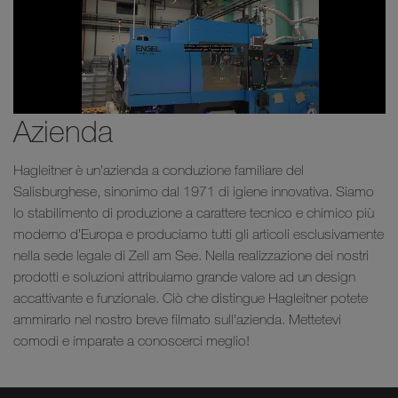
Azienda
Hagleitner è un’azienda a conduzione familiare del
Salisburghese, sinonimo dal 1971 di igiene innovativa. Siamo
lo stabilimento di produzione a carattere tecnico e chimico più
moderno d’Europa e produciamo tutti gli articoli esclusivamente
nella sede legale di Zell am See. Nella realizzazione dei nostri
prodotti e soluzioni attribuiamo grande valore ad un design
accattivante e funzionale. Ciò che distingue Hagleitner potete
ammirarlo nel nostro breve filmato sull’azienda. Mettetevi
comodi e imparate a conoscerci meglio!