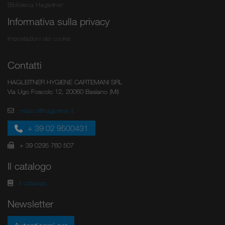
Biblioteca Hagleitner
Informativa sulla privacy
Impostazioni dei cookie
Contatti
HAGLEITNER HYGIENE CARTEMANI SRL
Via Ugo Foscolo 12, 20060 Basiano (MI)
milano@hagleitner.it
+ 39 02 9500431
+ 39 0295 760 507
Il catalogo
Il catalogo
Newsletter