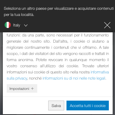
Seleziona un altro paese per visualizzare e acquistare contenuti
Nota sui cookie
per la tua località.
Italy
Il nostro sito web utilizza dei cookie. Questi svolgono due
funzioni: da una parte, sono necessari per il funzionamento
generale del nostro sito. Dall’altra, i cookie ci aiutano a
migliorare continuamente i contenuti che vi offriamo. A tale
scopo, i dati dei visitatori del sito vengono raccolti e trattati in
forma anonima. Potete revocare in qualunque momento il
vostro consenso all’utilizzo dei cookie. Trovate ulteriori
informazioni sui cookie di questo sito nella nostra
informativa
sulla privacy
, nonché
informazioni su di noi nelle note legali
.
Impostazioni
Salva
Accetta tutti i cookie