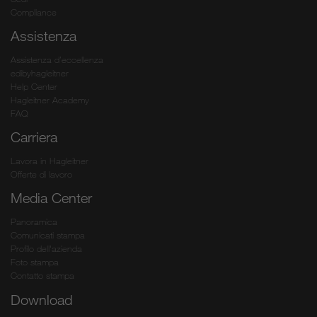
Compliance
Assistenza
Assistenza d’eccellenza
edibyhagleitner
Help Center
Hagleitner Academy
FAQ
Carriera
Lavora in Hagleitner
Offerte di lavoro
Media Center
Panoramica
Comunicati stampa
Profilo dell'azienda
Foto stampa
Contatto stampa
Download