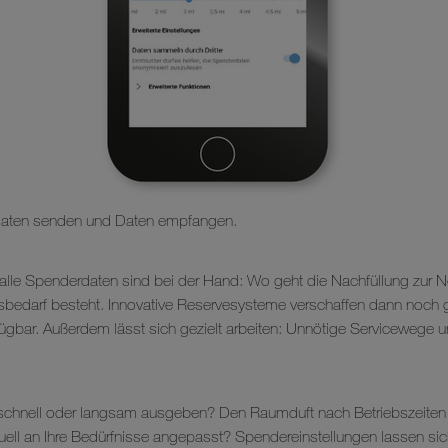
Daten senden und Daten empfangen.
alle Spenderdaten sind bei der Hand: Wo geht die Nachfüllung zur
gsbedarf besteht. Innovative Reservesysteme verschaffen dann noch 
ügbar. Außerdem lässt sich gezielt arbeiten: Unnötige Servicewege 
schnell oder langsam ausgeben? Den Raumduft nach Betriebszeiten
viduell an Ihre Bedürfnisse angepasst? Spendereinstellungen lassen s