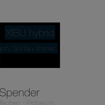
XIBU hybrid
ach. Schlau. Immer.
 Spender
flächen ∙ Einbau in