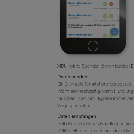
XIBU hybrid Spender können beides: 
Daten senden
Ein Blick aufs Smartphone genügt und 
informieren rechtzeitig, wenn Handlun
tauschen; damit ist Hygiene immer verf
Vergangenheit an.
Daten empfangen
Soll der Spender das Handtuchpapier 
Milliliter Händedesinfektion oder indi