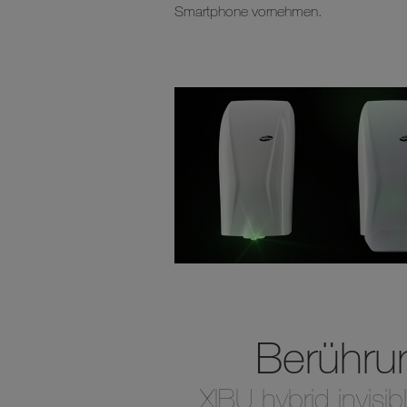
Smartphone vornehmen.
Berühru
XIBU hybrid invisi