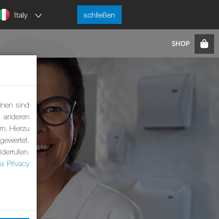
Italy
schließen
inen sind
m anderen
rn. Hierzu
ewertet.
derrufen.
a Privacy