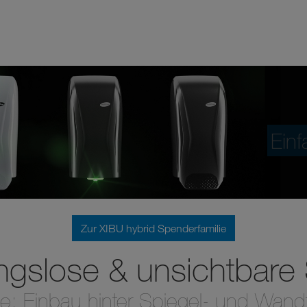
Einf
Zur XIBU hybrid Spenderfamilie
ngslose & unsichtbare
ble: Einbau hinter Spiegel- und Wand