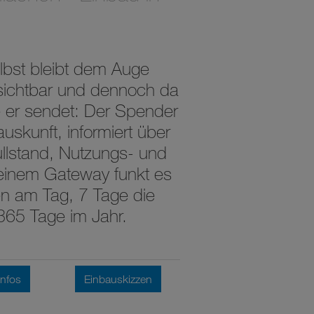
lbst bleibt dem Auge
nsichtbar und dennoch da
e er sendet: Der Spender
stauskunft, informiert über
lstand, Nutzungs- und
 einem Gateway funkt es
n am Tag, 7 Tage die
65 Tage im Jahr.
Infos
Einbauskizzen