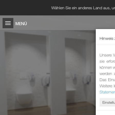
Wählen Sie ein anderes Land aus, um
Hinweis 
Unsere W
sie erfo
können wi
werden 
Das Einv
Weitere 
Statemen
Einstel