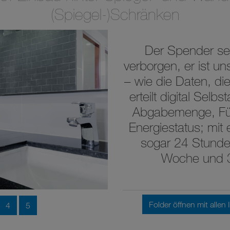
(Spiegel-)Schränken
Der Spender se
verborgen, er ist u
– wie die Daten, di
erteilt digital Selb
Abgabemenge, Fül
Energiestatus; mit
sogar 24 Stunde
Woche und 3
Folder öffnen mit allen 
4
5