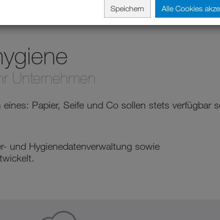
Speichern
Alle Cookies akze
ygiene
Ihr Unternehmen
eines: Papier, Seife und Co sollen stets verfügbar s
der- und Hygienedatenverwaltung sowie
wickelt.