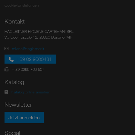
Cookie-Einstellungen
Kontakt
HAGLEITNER HYGIENE CARTEMANI SRL
Via Ugo Foscolo 12, 20060 Basiano (MI)
milano@hagleitner.it
+39 02 9500431
+ 39 0295 760 507
Katalog
Katalog online ansehen
Newsletter
Jetzt anmelden
Social