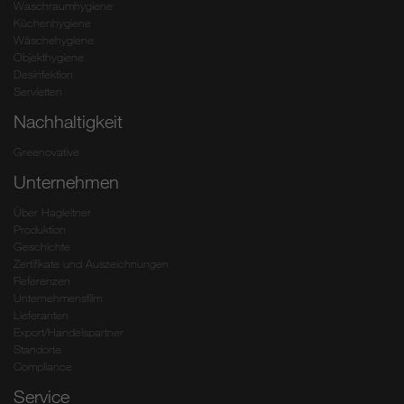
Waschraumhygiene
Küchenhygiene
Wäschehygiene
Objekthygiene
Desinfektion
Servietten
Nachhaltigkeit
Greenovative
Unternehmen
Über Hagleitner
Produktion
Geschichte
Zertifikate und Auszeichnungen
Referenzen
Unternehmensfilm
Lieferanten
Export/Handelspartner
Standorte
Compliance
Service