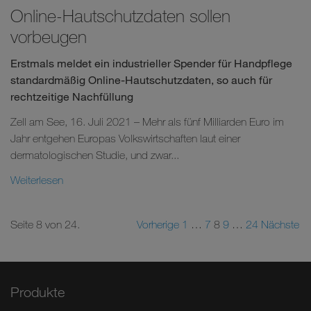
Online-Hautschutzdaten sollen
vorbeugen
Erstmals meldet ein industrieller Spender für Handpflege
standardmäßig Online-Hautschutzdaten, so auch für
rechtzeitige Nachfüllung
Zell am See, 16. Juli 2021 – Mehr als fünf Milliarden Euro im
Jahr entgehen Europas Volkswirtschaften laut einer
dermatologischen Studie, und zwar...
Weiterlesen
Seite 8 von 24.
Vorherige
1
…
7
8
9
…
24
Nächste
Produkte