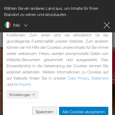
Wählen Sie ein anderes Land aus, um Inhalte für Ihren
Hinweis zu Cookies
Standort zu sehen und einzukaufen.
Italy
Unsere Webseite verwendet Cookies. Diese haben zwei
Funktionen: Zum einen sind sie erforderlich für die
grundlegende Funktionalität unserer Website. Zum anderen
können wir mit Hilfe der Cookies unsere Inhalte für Sie immer
weiter verbessern. Hierzu werden anonymisierte Daten von
Website-Besuchern gesammelt und ausgewertet. Das
Einverständnis in die Verwendung der Cookies können Sie
jederzeit widerrufen. Weitere Informationen zu Cookies auf
auf Website finden Sie in unserer
Data Privacy Statement
und im
Imprint
.
Einstellungen
Speichern
Alle Cookies akzeptieren