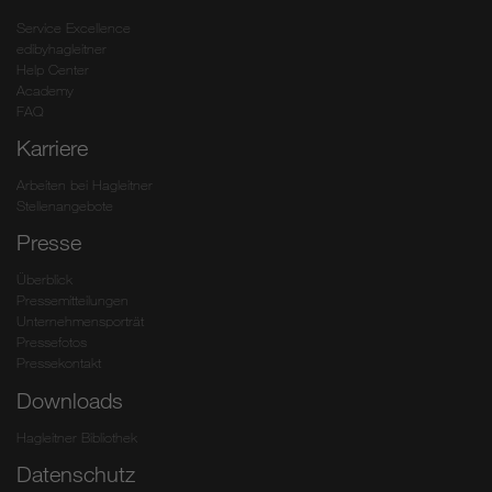
Service Excellence
edibyhagleitner
Help Center
Academy
FAQ
Karriere
Arbeiten bei Hagleitner
Stellenangebote
Presse
Überblick
Pressemitteilungen
Unternehmensporträt
Pressefotos
Pressekontakt
Downloads
Hagleitner Bibliothek
Datenschutz