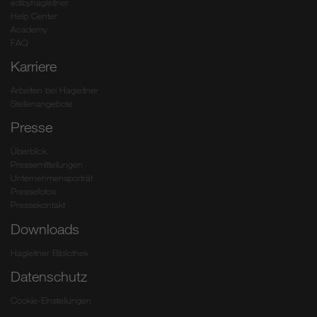
edibyhagleitner
Help Center
Academy
FAQ
Karriere
Arbeiten bei Hagleitner
Stellenangebote
Presse
Überblick
Pressemitteilungen
Unternehmensporträt
Pressefotos
Pressekontakt
Downloads
Hagleitner Bibliothek
Datenschutz
Cookie-Einstellungen