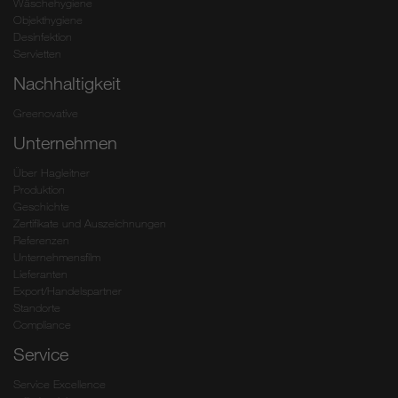
Wäschehygiene
Objekthygiene
Desinfektion
Servietten
Nachhaltigkeit
Greenovative
Unternehmen
Über Hagleitner
Produktion
Geschichte
Zertifikate und Auszeichnungen
Referenzen
Unternehmensfilm
Lieferanten
Export/Handelspartner
Standorte
Compliance
Service
Service Excellence