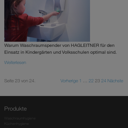
Warum Waschraumspender von HAGLEITNER für den
Einsatz in Kindergärten und Volksschulen optimal sind.
Weiterlesen
Seite 23 von 24.
Vorherige
1
…
22
23
24
Nächste
Produkte
Waschraumhygiene
Küchenhygiene