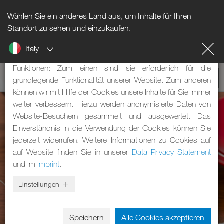
Wählen Sie ein anderes Land aus, um Inhalte für Ihren
Hinweis zu Cookies
Standort zu sehen und einzukaufen.
Italy
Unsere Webseite verwendet Cookies. Diese haben zwei
Funktionen: Zum einen sind sie erforderlich für die
grundlegende Funktionalität unserer Website. Zum anderen
können wir mit Hilfe der Cookies unsere Inhalte für Sie immer
weiter verbessern. Hierzu werden anonymisierte Daten von
Website-Besuchern gesammelt und ausgewertet. Das
Einverständnis in die Verwendung der Cookies können Sie
jederzeit widerrufen. Weitere Informationen zu Cookies auf
auf Website finden Sie in unserer
Data Privacy Statement
und im
Imprint
.
Einstellungen
Speichern
Alle Cookies akzeptieren