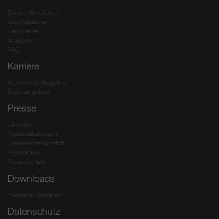
Service Excellence
edibyhagleitner
Help Center
Academy
FAQ
Karriere
Arbeiten bei Hagleitner
Stellenangebote
Presse
Überblick
Pressemitteilungen
Unternehmensporträt
Pressefotos
Pressekontakt
Downloads
Hagleitner Bibliothek
Datenschutz