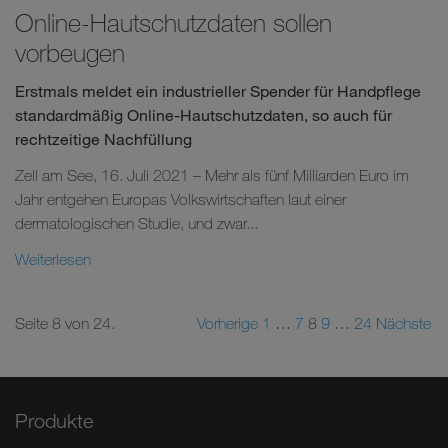
Online-Hautschutzdaten sollen
vorbeugen
Erstmals meldet ein industrieller Spender für Handpflege
standardmäßig Online-Hautschutzdaten, so auch für
rechtzeitige Nachfüllung
Zell am See, 16. Juli 2021 – Mehr als fünf Milliarden Euro im
Jahr entgehen Europas Volkswirtschaften laut einer
dermatologischen Studie, und zwar...
Weiterlesen
Seite 8 von 24.
Vorherige
1
…
7
8
9
…
24
Nächste
Produkte