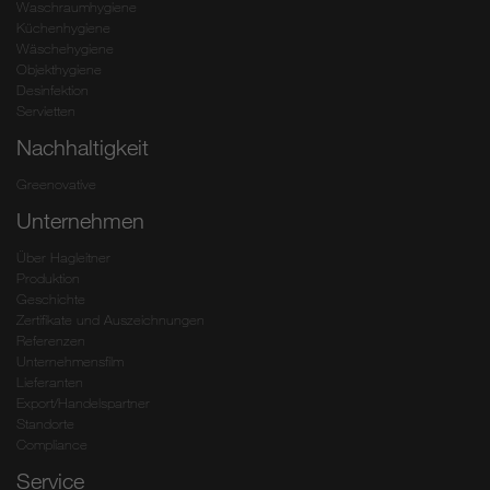
Waschraumhygiene
Küchenhygiene
Wäschehygiene
Objekthygiene
Desinfektion
Servietten
Nachhaltigkeit
Greenovative
Unternehmen
Über Hagleitner
Produktion
Geschichte
Zertifikate und Auszeichnungen
Referenzen
Unternehmensfilm
Lieferanten
Export/Handelspartner
Standorte
Compliance
Service