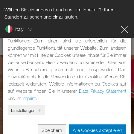
Wählen Sie ein anderes Land aus, um Inhalte für Ihren
Hinweis zu Cookies
Standort zu sehen und einzukaufen.
Italy
Unsere Webseite verwendet Cookies. Diese haben zwei
Funktionen: Zum einen sind sie erforderlich für die
grundlegende Funktionalität unserer Website. Zum anderen
können wir mit Hilfe der Cookies unsere Inhalte für Sie immer
weiter verbessern. Hierzu werden anonymisierte Daten von
Website-Besuchern gesammelt und ausgewertet. Das
Einverständnis in die Verwendung der Cookies können Sie
jederzeit widerrufen. Weitere Informationen zu Cookies auf
auf Website finden Sie in unserer
Data Privacy Statement
und im
Imprint
.
Einstellungen
Speichern
Alle Cookies akzeptieren