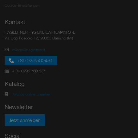
Cookie-Einstellungen
Kontakt
HAGLEITNER HYGIENE CARTEMANI SRL
Via Ugo Foscolo 12, 20060 Basiano (MI)
milano@hagleitner.it
+39 02 9500431
+ 39 0295 760 507
Katalog
Katalog online ansehen
Newsletter
Jetzt anmelden
Social