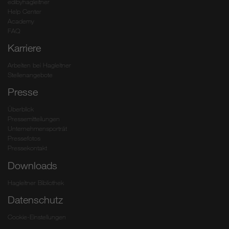
edibyhagleitner
Help Center
Academy
FAQ
Karriere
Arbeiten bei Hagleitner
Stellenangebote
Presse
Überblick
Pressemitteilungen
Unternehmensporträt
Pressefotos
Pressekontakt
Downloads
Hagleitner Bibliothek
Datenschutz
Cookie-Einstellungen