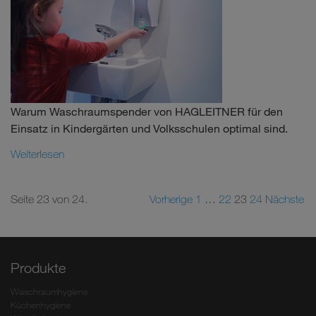
Warum Waschraumspender von HAGLEITNER für den
Einsatz in Kindergärten und Volksschulen optimal sind.
Weiterlesen
Seite 23 von 24.
Vorherige
1
…
22
23
24
Nächste
Produkte
Waschraumhygiene
Küchenhygiene