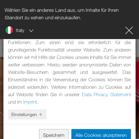
Wählen Sie ein anderes Land aus, um Inhalte für Ihren
Hinweis zu Cookies
Standort zu sehen und einzukaufen.
Italy
Unsere Webseite verwendet Cookies. Diese haben zwei
Funktionen: Zum einen sind sie erforderlich für die
grundlegende Funktionalität unserer Website. Zum anderen
können wir mit Hilfe der Cookies unsere Inhalte für Sie immer
weiter verbessern. Hierzu werden anonymisierte Daten von
Website-Besuchern gesammelt und ausgewertet. Das
Einverständnis in die Verwendung der Cookies können Sie
jederzeit widerrufen. Weitere Informationen zu Cookies auf
auf Website finden Sie in unserer
Data Privacy Statement
und im
Imprint
.
Einstellungen
Speichern
Alle Cookies akzeptieren