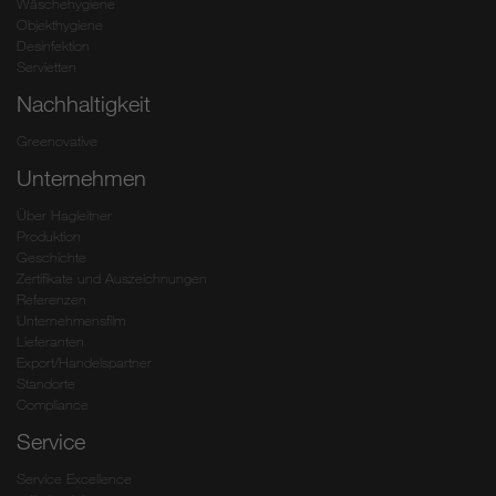
Wäschehygiene
Objekthygiene
Desinfektion
Servietten
Nachhaltigkeit
Greenovative
Unternehmen
Über Hagleitner
Produktion
Geschichte
Zertifikate und Auszeichnungen
Referenzen
Unternehmensfilm
Lieferanten
Export/Handelspartner
Standorte
Compliance
Service
Service Excellence