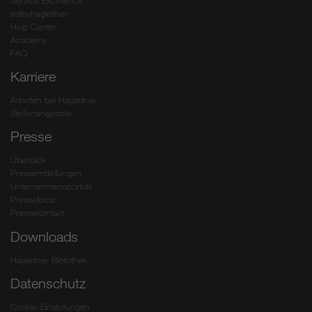
Service Excellence
edibyhagleitner
Help Center
Academy
FAQ
Karriere
Arbeiten bei Hagleitner
Stellenangebote
Presse
Überblick
Pressemitteilungen
Unternehmensporträt
Pressefotos
Pressekontakt
Downloads
Hagleitner Bibliothek
Datenschutz
Cookie-Einstellungen