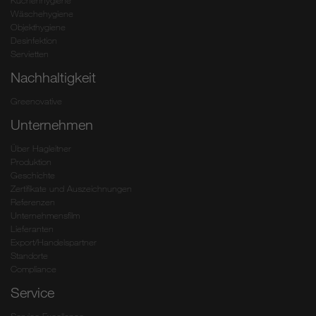
Küchenhygiene
Wäschehygiene
Objekthygiene
Desinfektion
Servietten
Nachhaltigkeit
Greenovative
Unternehmen
Über Hagleitner
Produktion
Geschichte
Zertifikate und Auszeichnungen
Referenzen
Unternehmensfilm
Lieferanten
Export/Handelspartner
Standorte
Compliance
Service