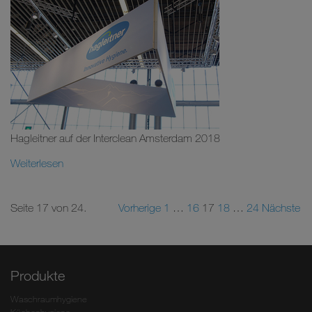
Hagleitner auf der Interclean Amsterdam 2018
Weiterlesen
Seite 17 von 24.
Vorherige
1
…
16
17
18
…
24
Nächste
Produkte
Waschraumhygiene