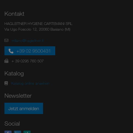
Kontakt
HAGLEITNER HYGIENE CARTEMANI SRL
Via Ugo Foscolo 12, 20060 Basiano (MI)
milano@hagleitner.it
+39 02 9500431
+ 39 0295 760 507
Katalog
Katalog online ansehen
Newsletter
Jetzt anmelden
Social