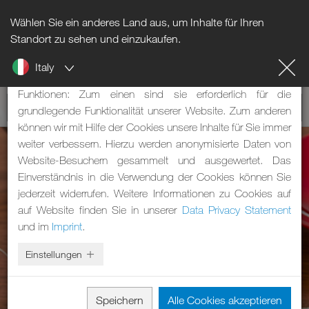
Wählen Sie ein anderes Land aus, um Inhalte für Ihren
Hinweis zu Cookies
Standort zu sehen und einzukaufen.
Italy
Unsere Webseite verwendet Cookies. Diese haben zwei
Funktionen: Zum einen sind sie erforderlich für die
grundlegende Funktionalität unserer Website. Zum anderen
können wir mit Hilfe der Cookies unsere Inhalte für Sie immer
weiter verbessern. Hierzu werden anonymisierte Daten von
Website-Besuchern gesammelt und ausgewertet. Das
Einverständnis in die Verwendung der Cookies können Sie
jederzeit widerrufen. Weitere Informationen zu Cookies auf
auf Website finden Sie in unserer
Data Privacy Statement
und im
Imprint
.
Einstellungen
Speichern
Alle Cookies akzeptieren