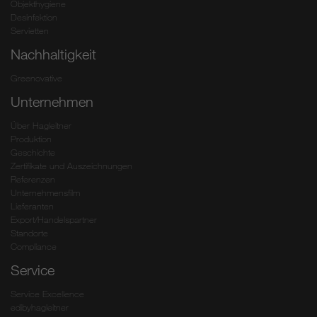
Objekthygiene
Desinfektion
Servietten
Nachhaltigkeit
Greenovative
Unternehmen
Über Hagleitner
Produktion
Geschichte
Zertifikate und Auszeichnungen
Referenzen
Unternehmensfilm
Lieferanten
Export/Handelspartner
Standorte
Compliance
Service
Service Excellence
edibyhagleitner