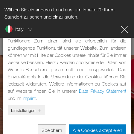
Wählen Sie ein anderes Land aus, um Inhalte für Ihren
Hinweis zu Cookies
Standort zu sehen und einzukaufen.
Italy
Unsere Webseite verwendet Cookies. Diese haben zwei
Funktionen: Zum einen sind sie erforderlich für die
grundlegende Funktionalität unserer Website. Zum anderen
können wir mit Hilfe der Cookies unsere Inhalte für Sie immer
weiter verbessern. Hierzu werden anonymisierte Daten von
Website-Besuchern gesammelt und ausgewertet. Das
Einverständnis in die Verwendung der Cookies können Sie
jederzeit widerrufen. Weitere Informationen zu Cookies auf
auf Website finden Sie in unserer
Data Privacy Statement
und im
Imprint
.
Einstellungen
Speichern
Alle Cookies akzeptieren