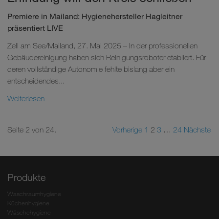
Premiere in Mailand: Hygienehersteller Hagleitner
präsentiert LIVE
Zell am See/Mailand, 27. Mai 2025 – In der professionellen
Gebäudereinigung haben sich Reinigungsroboter etabliert. Für
deren vollständige Autonomie fehlte bislang aber ein
entscheidendes...
Weiterlesen
Seite 2 von 24.
Vorherige
1
2
3
…
24
Nächste
Produkte
Waschraumhygiene
Küchenhygiene
Wäschehygiene