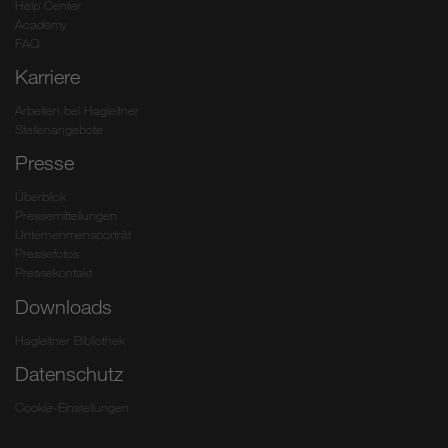
Help Center
Academy
FAQ
Karriere
Arbeiten bei Hagleitner
Stellenangebote
Presse
Überblick
Pressemitteilungen
Unternehmensporträt
Pressefotos
Pressekontakt
Downloads
Hagleitner Bibliothek
Datenschutz
Cookie-Einstellungen