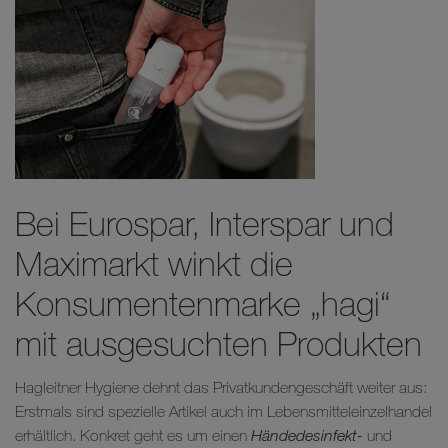
Bei Eurospar, Interspar und
Maximarkt winkt die
Konsumentenmarke „hagi“
mit ausgesuchten Produkten
Hagleitner Hygiene dehnt das Privatkundengeschäft weiter aus:
Erstmals sind spezielle Artikel auch im Lebensmitteleinzelhandel
erhältlich. Konkret geht es um einen
Händedesinfekt-
und