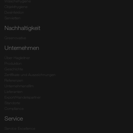
Wäschehygiene
Objekthygiene
Desinfektion
Servietten
Nachhaltigkeit
Greenovative
Unternehmen
Über Hagleitner
Produktion
Geschichte
Zertifikate und Auszeichnungen
Referenzen
Unternehmensfilm
Lieferanten
Export/Handelspartner
Standorte
Compliance
Service
Service Excellence