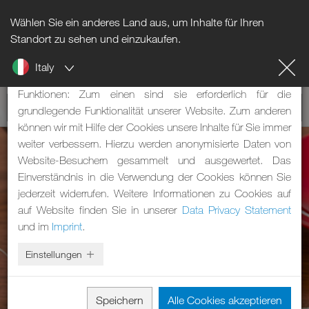
Wählen Sie ein anderes Land aus, um Inhalte für Ihren
Hinweis zu Cookies
Standort zu sehen und einzukaufen.
Italy
Unsere Webseite verwendet Cookies. Diese haben zwei
Funktionen: Zum einen sind sie erforderlich für die
grundlegende Funktionalität unserer Website. Zum anderen
können wir mit Hilfe der Cookies unsere Inhalte für Sie immer
weiter verbessern. Hierzu werden anonymisierte Daten von
Website-Besuchern gesammelt und ausgewertet. Das
Einverständnis in die Verwendung der Cookies können Sie
jederzeit widerrufen. Weitere Informationen zu Cookies auf
auf Website finden Sie in unserer
Data Privacy Statement
und im
Imprint
.
Einstellungen
Speichern
Alle Cookies akzeptieren