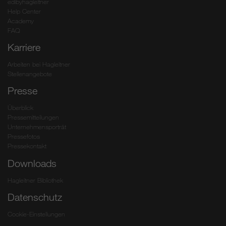
edibyhagleitner
Help Center
Academy
FAQ
Karriere
Arbeiten bei Hagleitner
Stellenangebote
Presse
Überblick
Pressemitteilungen
Unternehmensporträt
Pressefotos
Pressekontakt
Downloads
Hagleitner Bibliothek
Datenschutz
Cookie-Einstellungen