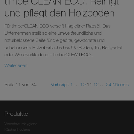
timberCLEAN ECO. Reinigt
und pflegt den Holzboden
Für timberCLEAN ECO verseift Hagleitner Rapsöl. Das
Unternehmen stellt so eine umweltfreundliche und
naturbelassene Seife für die geölte, gewachste und
unbehandelte Holzoberfläche her. Ob Boden, Tür, Bettgestell
oder Wandverkleidung – timberCLEAN ECO...
Weiterlesen
Seite 11 von 24.
Vorherige
1
…
10
11
12
…
24
Nächste
Produkte
Waschraumhygiene
Küchenhygiene