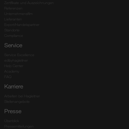
Zertifikate und Auszeichnungen
Referenzen
Unternehmensfilm
Lieferanten
Export/Handelspartner
Standorte
Compliance
Service
Service Excellence
edibyhagleitner
Help Center
Academy
FAQ
Karriere
Arbeiten bei Hagleitner
Stellenangebote
Presse
Überblick
Pressemitteilungen