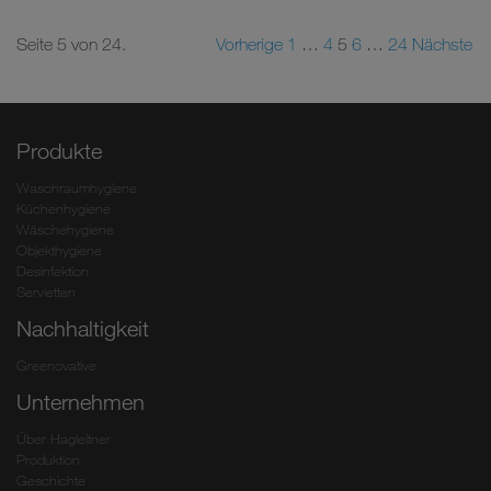
Seite 5 von 24.
Vorherige
1
…
4
5
6
…
24
Nächste
Produkte
Waschraumhygiene
Küchenhygiene
Wäschehygiene
Objekthygiene
Desinfektion
Servietten
Nachhaltigkeit
Greenovative
Unternehmen
Über Hagleitner
Produktion
Geschichte