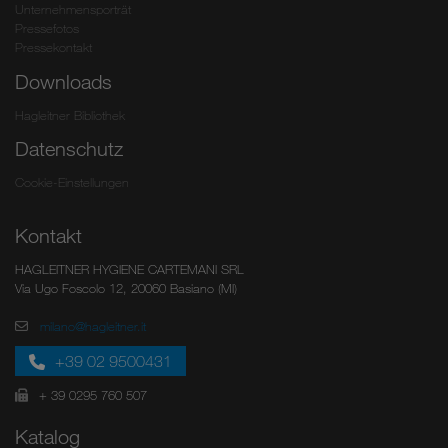
Unternehmensporträt
Pressefotos
Pressekontakt
Downloads
Hagleitner Bibliothek
Datenschutz
Cookie-Einstellungen
Kontakt
HAGLEITNER HYGIENE CARTEMANI SRL
Via Ugo Foscolo 12, 20060 Basiano (MI)
milano@hagleitner.it
+39 02 9500431
+ 39 0295 760 507
Katalog