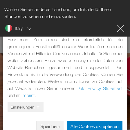
Wählen Sie ein anderes Land aus, um Inhalte für Ihren
Hinweis zu Cookies
Standort zu sehen und einzukaufen.
Italy
Unsere Webseite verwendet Cookies. Diese haben zwei
Funktionen: Zum einen sind sie erforderlich für die
grundlegende Funktionalität unserer Website. Zum anderen
können wir mit Hilfe der Cookies unsere Inhalte für Sie immer
weiter verbessern. Hierzu werden anonymisierte Daten von
Website-Besuchern gesammelt und ausgewertet. Das
Einverständnis in die Verwendung der Cookies können Sie
jederzeit widerrufen. Weitere Informationen zu Cookies auf
auf Website finden Sie in unserer
Data Privacy Statement
und im
Imprint
.
Einstellungen
Speichern
Alle Cookies akzeptieren