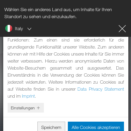
Wählen Sie ein anderes Land aus, um Inhalte für Ihren
Hinweis zu Cookies
Standort zu sehen und einzukaufen.
Italy
Unsere Webseite verwendet Cookies. Diese haben zwei
Funktionen: Zum einen sind sie erforderlich für die
grundlegende Funktionalität unserer Website. Zum anderen
können wir mit Hilfe der Cookies unsere Inhalte für Sie immer
weiter verbessern. Hierzu werden anonymisierte Daten von
Website-Besuchern gesammelt und ausgewertet. Das
Einverständnis in die Verwendung der Cookies können Sie
jederzeit widerrufen. Weitere Informationen zu Cookies auf
auf Website finden Sie in unserer
Data Privacy Statement
und im
Imprint
.
Einstellungen
Speichern
Alle Cookies akzeptieren