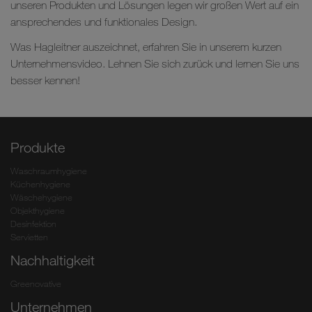
unseren Produkten und Lösungen legen wir großen Wert auf ein
ansprechendes und funktionales Design.
Was Hagleitner auszeichnet, erfahren Sie in unserem kurzen
Unternehmensvideo. Lehnen Sie sich zurück und lernen Sie uns
besser kennen!
Produkte
Waschraumhygiene
Küchenhygiene
Wäschehygiene
Objekthygiene
Desinfektion
Servietten
Nachhaltigkeit
Greenovative
Unternehmen