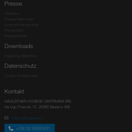
Presse
Überblick
Pressemitteilungen
Unternehmensporträt
Pressefotos
Pressekontakt
Downloads
Hagleitner Bibliothek
Datenschutz
Cookie-Einstellungen
Kontakt
HAGLEITNER HYGIENE CARTEMANI SRL
Via Ugo Foscolo 12, 20060 Basiano (MI)
milano@hagleitner.it
+39 02 9500431