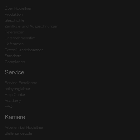
Über Hagleitner
Produktion
Geschichte
Zertifikate und Auszeichnungen
Referenzen
Unternehmensfilm
Lieferanten
Export/Handelspartner
Standorte
Compliance
Service
Service Excellence
edibyhagleitner
Help Center
Academy
FAQ
Karriere
Arbeiten bei Hagleitner
Stellenangebote