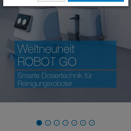
Weltneuheit
ROBOT GO
Smarte Dosiertechnik für
Reinigungsroboter