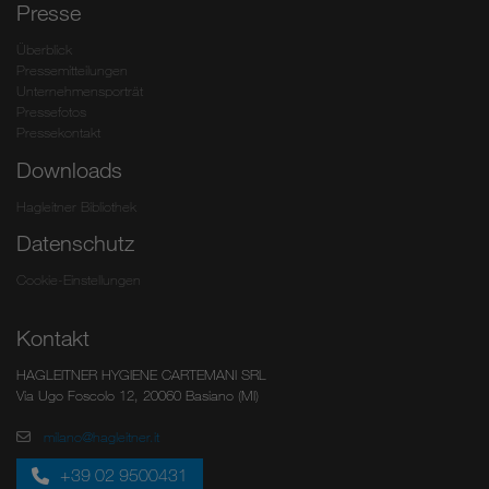
Presse
Überblick
Pressemitteilungen
Unternehmensporträt
Pressefotos
Pressekontakt
Downloads
Hagleitner Bibliothek
Datenschutz
Cookie-Einstellungen
Kontakt
HAGLEITNER HYGIENE CARTEMANI SRL
Via Ugo Foscolo 12, 20060 Basiano (MI)
milano@hagleitner.it
+39 02 9500431