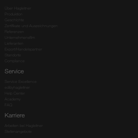
Über Hagleitner
Produktion
Geschichte
Zertifikate und Auszeichnungen
Referenzen
Unternehmensfilm
Lieferanten
Export/Handelspartner
Standorte
Compliance
Service
Service Excellence
edibyhagleitner
Help Center
Academy
FAQ
Karriere
Arbeiten bei Hagleitner
Stellenangebote