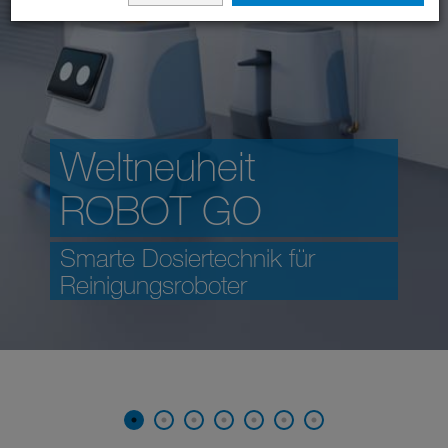
Weltneuheit
ROBOT GO
Smarte Dosiertechnik für
Reinigungsroboter