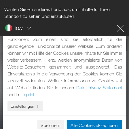
Wählen Sie ein anderes Land aus, um Inhalte für Ihren
Hinweis zu Cookies
Standort zu sehen und einzukaufen.
Italy
Unsere Webseite verwendet Cookies. Diese haben zwei
Funktionen: Zum einen sind sie erforderlich für die
grundlegende Funktionalität unserer Website. Zum anderen
können wir mit Hilfe der Cookies unsere Inhalte für Sie immer
weiter verbessern. Hierzu werden anonymisierte Daten von
Website-Besuchern gesammelt und ausgewertet. Das
Einverständnis in die Verwendung der Cookies können Sie
jederzeit widerrufen. Weitere Informationen zu Cookies auf
auf Website finden Sie in unserer
Data Privacy Statement
und im
Imprint
.
Einstellungen
Speichern
Alle Cookies akzeptieren