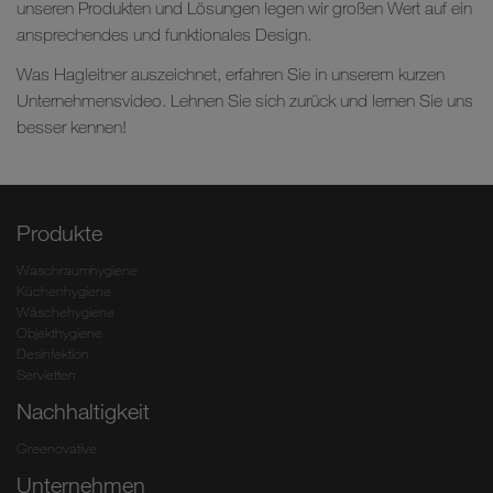
unseren Produkten und Lösungen legen wir großen Wert auf ein
ansprechendes und funktionales Design.
Was Hagleitner auszeichnet, erfahren Sie in unserem kurzen
Unternehmensvideo. Lehnen Sie sich zurück und lernen Sie uns
besser kennen!
Produkte
Waschraumhygiene
Küchenhygiene
Wäschehygiene
Objekthygiene
Desinfektion
Servietten
Nachhaltigkeit
Greenovative
Unternehmen