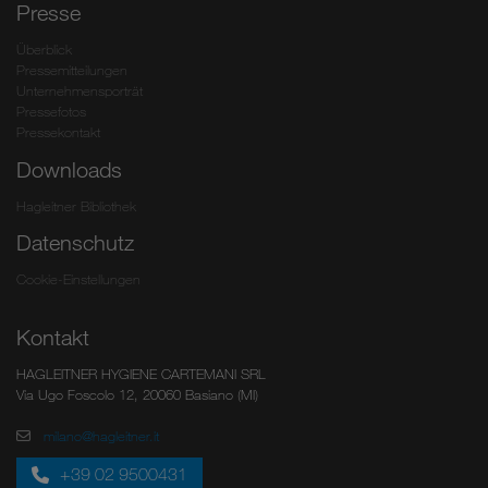
Presse
Überblick
Pressemitteilungen
Unternehmensporträt
Pressefotos
Pressekontakt
Downloads
Hagleitner Bibliothek
Datenschutz
Cookie-Einstellungen
Kontakt
HAGLEITNER HYGIENE CARTEMANI SRL
Via Ugo Foscolo 12, 20060 Basiano (MI)
milano@hagleitner.it
+39 02 9500431