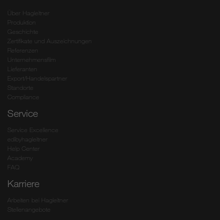
Über Hagleitner
Produktion
Geschichte
Zertifikate und Auszeichnungen
Referenzen
Unternehmensfilm
Lieferanten
Export/Handelspartner
Standorte
Compliance
Service
Service Excellence
edibyhagleitner
Help Center
Academy
FAQ
Karriere
Arbeiten bei Hagleitner
Stellenangebote