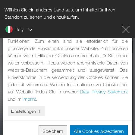
Wählen Sie ein anderes Land aus, um Inhalte für Ihren
Hinweis zu Cookies
Standort zu sehen und einzukaufen.
Italy
Unsere Webseite verwendet Cookies. Diese haben zwei
Funktionen: Zum einen sind sie erforderlich für die
grundlegende Funktionalität unserer Website. Zum anderen
können wir mit Hilfe der Cookies unsere Inhalte für Sie immer
weiter verbessern. Hierzu werden anonymisierte Daten von
Website-Besuchern gesammelt und ausgewertet. Das
Einverständnis in die Verwendung der Cookies können Sie
jederzeit widerrufen. Weitere Informationen zu Cookies auf
auf Website finden Sie in unserer
Data Privacy Statement
und im
Imprint
.
Einstellungen
Speichern
Alle Cookies akzeptieren