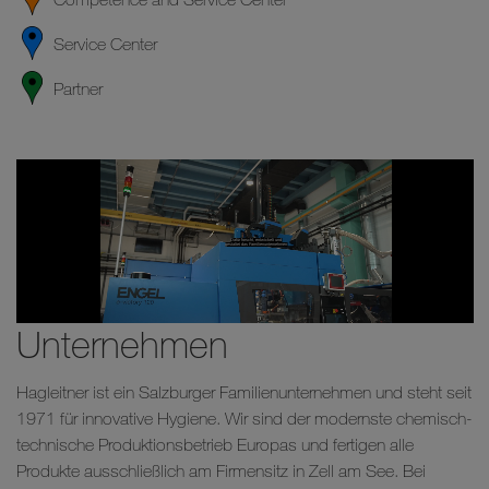
Service Center
Partner
Unternehmen
Hagleitner ist ein Salzburger Familienunternehmen und steht seit
1971 für innovative Hygiene. Wir sind der modernste chemisch-
technische Produktionsbetrieb Europas und fertigen alle
Produkte ausschließlich am Firmensitz in Zell am See. Bei