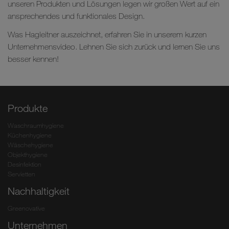
unseren Produkten und Lösungen legen wir großen Wert auf ein
ansprechendes und funktionales Design.
Was Hagleitner auszeichnet, erfahren Sie in unserem kurzen
Unternehmensvideo. Lehnen Sie sich zurück und lernen Sie uns
besser kennen!
Produkte
Waschraumhygiene
Küchenhygiene
Wäschehygiene
Objekthygiene
Desinfektion
Servietten
Nachhaltigkeit
Greenovative
Unternehmen