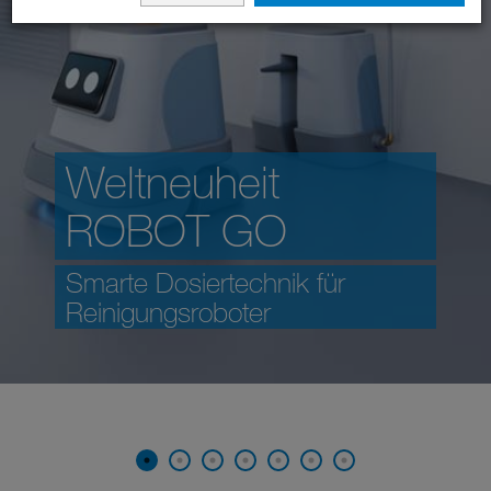
Weltneuheit
ROBOT GO
Smarte Dosiertechnik für
Reinigungsroboter