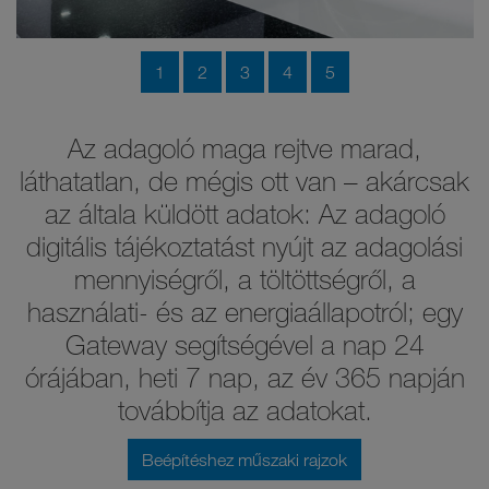
1
2
3
4
5
Az adagoló maga rejtve marad,
láthatatlan, de mégis ott van – akárcsak
az általa küldött adatok: Az adagoló
digitális tájékoztatást nyújt az adagolási
mennyiségről, a töltöttségről, a
használati- és az energiaállapotról; egy
Gateway segítségével a nap 24
órájában, heti 7 nap, az év 365 napján
továbbítja az adatokat.
Beépítéshez műszaki rajzok