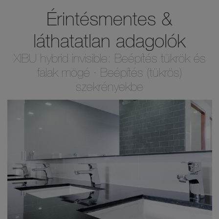
Érintésmentes &
láthatatlan adagolók
XIBU hybrid invisible: Beépítés tükrök és
falak mögé ∙ Beépítés (tükrös)
szekrényekbe