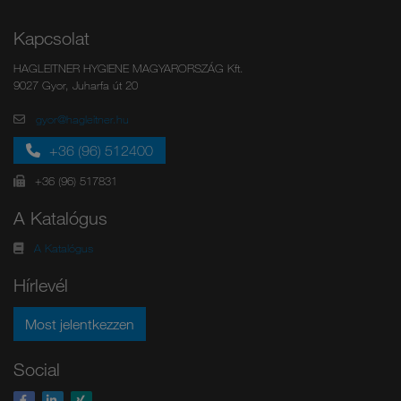
Kapcsolat
HAGLEITNER HYGIENE MAGYARORSZÁG Kft.
9027 Gyor, Juharfa út 20
gyor@hagleitner.hu
+36 (96) 512400
+36 (96) 517831
A Katalógus
A Katalógus
Hírlevél
Most jelentkezzen
Social