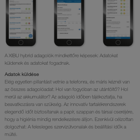
A XIBU hybrid adagolók mindkettőre képesek: Adatokat
küldenek és adatokat fogadnak.
Adatok küldése
Elég egyetlen pillantást vetnie a telefonra, és máris kéznél van
az összes adagolóadat: Hol van fogyóban az utántöltő? Hol
merül az akkumulátor? Az adagoló időben tájékoztatja, ha
beavatkozásra van szükség. Az innovatív tartalékrendszerek
elegendő időt biztosítanak a papír, szappan és társai cseréjére,
hogy a higiénia mindig rendelkezésre álljon. Ezenkívül célzottan
dolgozhat: A felesleges szervizútvonalak és beállítási idők a
múlté.