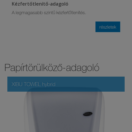
Kézfertőtlenítő-adagoló
A legmagasabb szintű kézfertőtlenítés.
részletek
Papírtörülköző-adagoló
XIBU TOWEL hybrid