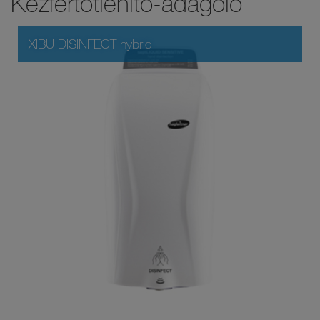
Kézfertőtlenítő-adagoló
XIBU DISINFECT hybrid