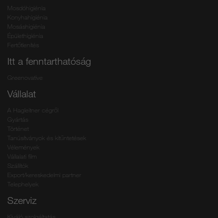
Mosdóhigiénia
Konyhahigiénia
Mosáshigiénia
Épülethigiénia
Fertőtlenítés
Itt a fenntarthatóság
Greenovative
Vállalat
A Hagleitner cégről
Gyártás
Történet
Tanúsítványok és kitűntetések
Vélemények
Vállalati film
Szállítók
Export/kereskedelmi partner
Telephelyek
Szerviz
Kiváló szolgáltatás