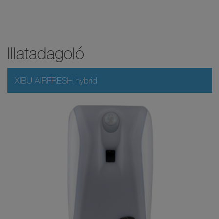
Illatadagoló
XIBU AIRFRESH hybrid