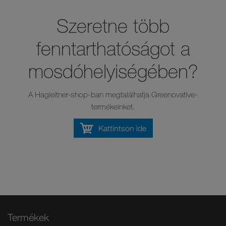
Szeretne több
fenntarthatóságot a
mosdóhelyiségében?
A Hagleitner-shop-ban megtalálhatja Greenovative-
termékeinket.
Kattintson ide
Termékek