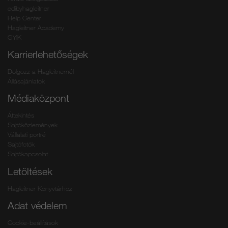
edibyhagleitner
Help Center
Hagleitner Academy
GYIK
Karrierlehetőségek
Dolgozz a Hagleitnernél
Állásajánlatok
Médiaközpont
Áttekintés
Sajtóközlemények
Vállalati portré
Sajtófotók
Sajtókapcsolat
Letöltések
Hagleitner Könyvtárhoz
Adat védelem
Cookie-beállítások