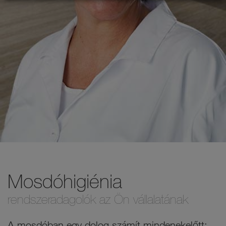
Mosdóhigiénia
rendszeradagolók az Ön vállalatának
A mosdóban egy dolog számít mindenekelőtt: