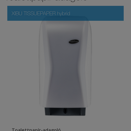
XIBU TISSUEPAPER hybrid
Toalettpapír-adagoló