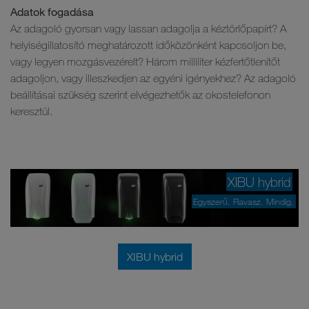
Adatok fogadása
Az adagoló gyorsan vagy lassan adagolja a kéztörlőpapírt? A
helyiségillatosító meghatározott időközönként kapcsoljon be,
vagy legyen mozgásvezérelt? Három milliliter kézfertőtlenítőt
adagoljon, vagy illeszkedjen az egyéni igényekhez? Az adagoló
beállításai szükség szerint elvégezhetők az okostelefonon
keresztül.
XIBU hybrid
Egyszerű. Ravasz. Mindig.
XIBU hybrid