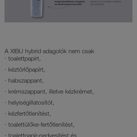
A XIBU hybrid adagolók nem csak
· toalettpapírt,
· kéztörlőpapírt,
· habszappant,
· krémszappant, illetve kézkrémet,
· helyiségillatosítót,
· kézfertőtlenítést,
· toalettülőke-fertőtlenítést,
· toalettpapír-nedvesítést és