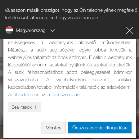
Válasszon másik országot, hogy az Ön telephelyének megfelelő
Tájékoztató a sütikről
tartalmakat láthassa, és hogy vásárolhasson.
Magyarország
A weboldalunk sütiket használ. Két feladatuk van: Egyrészt
szükségesek a webhelyünk alapvető működéséhez.
Másrészt a sütik segítségével egyre jobbá tehetjük a
webhelyünk tartalmát az önök számára. E célra a webhelyünk
látogatóitól anonim adatokat gyűjtünk és azokat kiértékeljük.
A sütik felhasználásához adott beleegyezését bármikor
visszavonhatja. A webhelyünkön használt sütikkel
kapcsolatban további információk találhatók az adatvédelmi
Adatvédelmi
és az
Impresszumban
.
Beállítások
Mentés
Összes cookie elfogadása