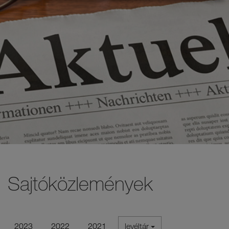
Sajtóközlemények
2023
2022
2021
levéltár