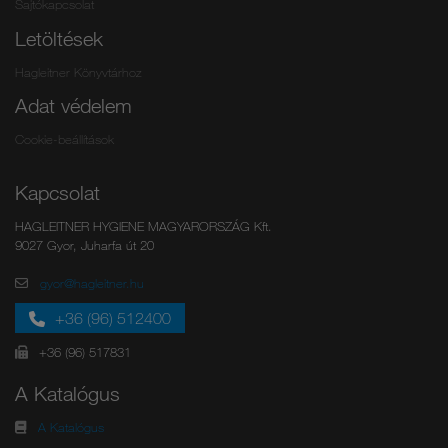
Sajtókapcsolat
Letöltések
Hagleitner Könyvtárhoz
Adat védelem
Cookie-beállítások
Kapcsolat
HAGLEITNER HYGIENE MAGYARORSZÁG Kft.
9027 Gyor, Juharfa út 20
gyor@hagleitner.hu
+36 (96) 512400
+36 (96) 517831
A Katalógus
A Katalógus