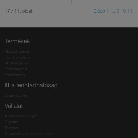
17 / 11. oldal.
Előző
1
…
9
10
11
Termékek
Mosdóhigiénia
Konyhahigiénia
Mosáshigiénia
Épülethigiénia
Fertőtlenítés
Itt a fenntarthatóság
Greenovative
Vállalat
A Hagleitner cégről
Gyártás
Történet
Tanúsítványok és kitűntetések