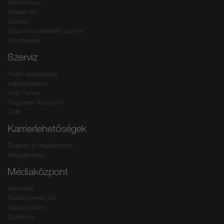
Vélemények
Vállalati film
Szállítók
Export/kereskedelmi partner
Telephelyek
Szerviz
Kiváló szolgáltatás
edibyhagleitner
Help Center
Hagleitner Academy
GYIK
Karrierlehetőségek
Dolgozz a Hagleitnernél
Állásajánlatok
Médiaközpont
Áttekintés
Sajtóközlemények
Vállalati portré
Sajtófotók