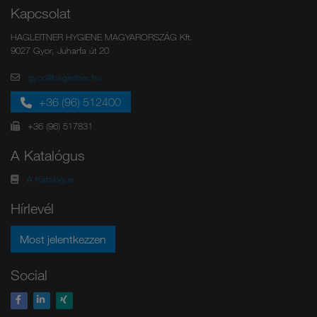
Kapcsolat
HAGLEITNER HYGIENE MAGYARORSZÁG Kft.
9027 Gyor, Juharfa út 20
gyor@hagleitner.hu
+36 (96) 512400
+36 (96) 517831
A Katalógus
A Katalógus
Hírlevél
Most jelentkezzen
Social