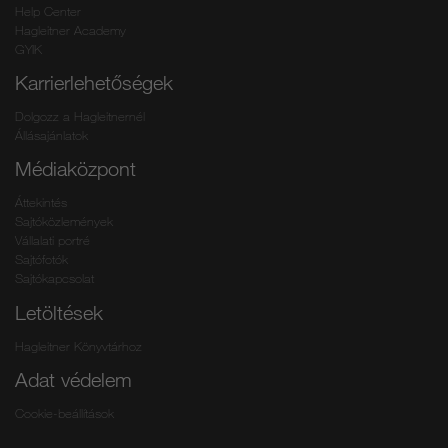
Help Center
Hagleitner Academy
GYIK
Karrierlehetőségek
Dolgozz a Hagleitnernél
Állásajánlatok
Médiaközpont
Áttekintés
Sajtóközlemények
Vállalati portré
Sajtófotók
Sajtókapcsolat
Letöltések
Hagleitner Könyvtárhoz
Adat védelem
Cookie-beállítások