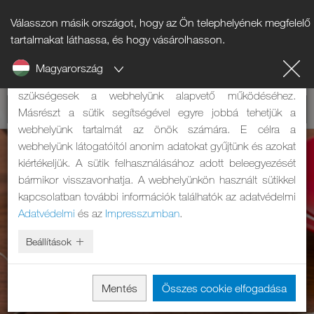
Válasszon másik országot, hogy az Ön telephelyének megfelelő
Tájékoztató a sütikről
tartalmakat láthassa, és hogy vásárolhasson.
Magyarország
A weboldalunk sütiket használ. Két feladatuk van: Egyrészt
szükségesek a webhelyünk alapvető működéséhez.
Másrészt a sütik segítségével egyre jobbá tehetjük a
webhelyünk tartalmát az önök számára. E célra a
webhelyünk látogatóitól anonim adatokat gyűjtünk és azokat
kiértékeljük. A sütik felhasználásához adott beleegyezését
bármikor visszavonhatja. A webhelyünkön használt sütikkel
kapcsolatban további információk találhatók az adatvédelmi
Adatvédelmi
és az
Impresszumban
.
Beállítások
Mentés
Összes cookie elfogadása