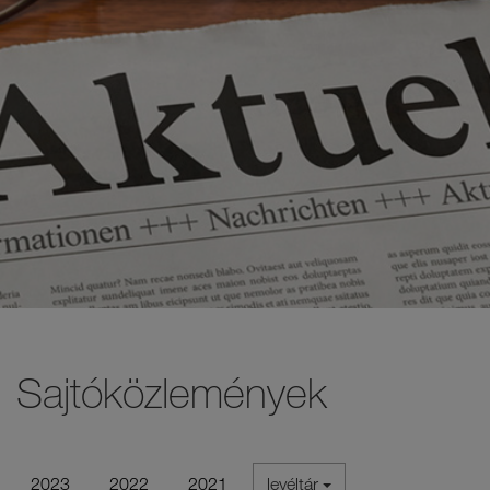
Sajtóközlemények
2023
2022
2021
levéltár