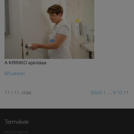
A KRINKO ajánlása
Bővebben
11 / 11. oldal.
Előző
1
…
9
10
11
Termékek
Mosdóhigiénia