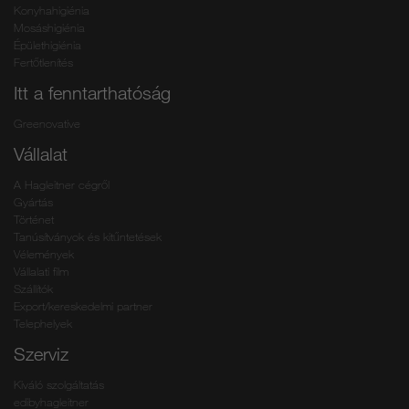
Konyhahigiénia
Mosáshigiénia
Épülethigiénia
Fertőtlenítés
Itt a fenntarthatóság
Greenovative
Vállalat
A Hagleitner cégről
Gyártás
Történet
Tanúsítványok és kitűntetések
Vélemények
Vállalati film
Szállítók
Export/kereskedelmi partner
Telephelyek
Szerviz
Kiváló szolgáltatás
edibyhagleitner