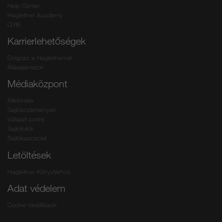
Help Center
Hagleitner Academy
GYIK
Karrierlehetőségek
Dolgozz a Hagleitnernél
Állásajánlatok
Médiaközpont
Áttekintés
Sajtóközlemények
Vállalati portré
Sajtófotók
Sajtókapcsolat
Letöltések
Hagleitner Könyvtárhoz
Adat védelem
Cookie-beállítások