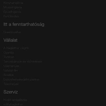
Konyhahigiénia
Mosáshigiénia
Épülethigiénia
Fertőtlenítés
Itt a fenntarthatóság
Greenovative
Vállalat
A Hagleitner cégről
Gyártás
Történet
Tanúsítványok és kitűntetések
Vélemények
Vállalati film
Szállítók
Export/kereskedelmi partner
Telephelyek
Szerviz
Kiváló szolgáltatás
edibyhagleitner