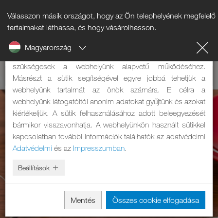
Válasszon másik országot, hogy az Ön telephelyének megfelelő
Tájékoztató a sütikről
tartalmakat láthassa, és hogy vásárolhasson.
Magyarország
A weboldalunk sütiket használ. Két feladatuk van: Egyrészt
szükségesek a webhelyünk alapvető működéséhez.
Másrészt a sütik segítségével egyre jobbá tehetjük a
webhelyünk tartalmát az önök számára. E célra a
webhelyünk látogatóitól anonim adatokat gyűjtünk és azokat
kiértékeljük. A sütik felhasználásához adott beleegyezését
bármikor visszavonhatja. A webhelyünkön használt sütikkel
kapcsolatban további információk találhatók az adatvédelmi
Adatvédelmi
és az
Impresszumban
.
Beállítások
Mentés
Összes cookie elfogadása