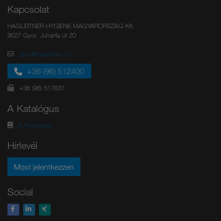
Kapcsolat
HAGLEITNER HYGIENE MAGYARORSZÁG Kft.
9027 Gyor, Juharfa út 20
gyor@hagleitner.hu
+36 (96) 512400
+36 (96) 517831
A Katalógus
A Katalógus
Hírlevél
Most jelentkezzen
Social