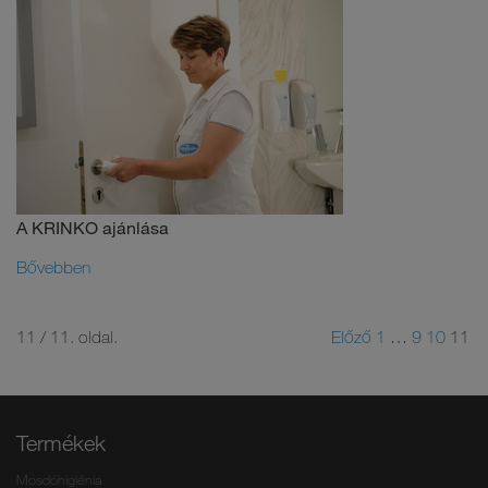
A KRINKO ajánlása
Bővebben
11 / 11. oldal.
Előző
1
…
9
10
11
Termékek
Mosdóhigiénia