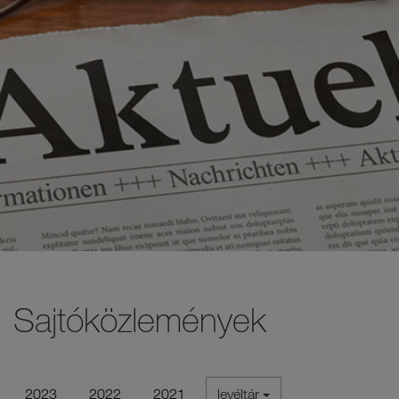
Sajtóközlemények
2023
2022
2021
levéltár