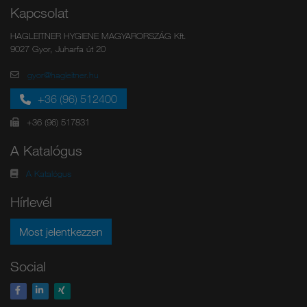
Kapcsolat
HAGLEITNER HYGIENE MAGYARORSZÁG Kft.
9027 Gyor, Juharfa út 20
gyor@hagleitner.hu
+36 (96) 512400
+36 (96) 517831
A Katalógus
A Katalógus
Hírlevél
Most jelentkezzen
Social