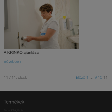
A KRINKO ajánlása
Bővebben
11 / 11. oldal.
Előző
1
…
9
10
11
Termékek
Mosdóhigiénia