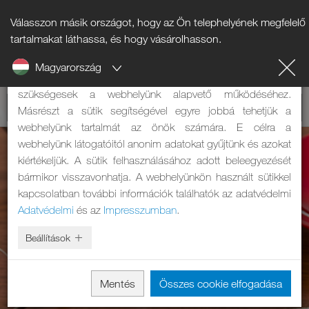
Válasszon másik országot, hogy az Ön telephelyének megfelelő
Tájékoztató a sütikről
tartalmakat láthassa, és hogy vásárolhasson.
Magyarország
A weboldalunk sütiket használ. Két feladatuk van: Egyrészt
szükségesek a webhelyünk alapvető működéséhez.
Másrészt a sütik segítségével egyre jobbá tehetjük a
webhelyünk tartalmát az önök számára. E célra a
webhelyünk látogatóitól anonim adatokat gyűjtünk és azokat
kiértékeljük. A sütik felhasználásához adott beleegyezését
bármikor visszavonhatja. A webhelyünkön használt sütikkel
kapcsolatban további információk találhatók az adatvédelmi
Adatvédelmi
és az
Impresszumban
.
Beállítások
Mentés
Összes cookie elfogadása