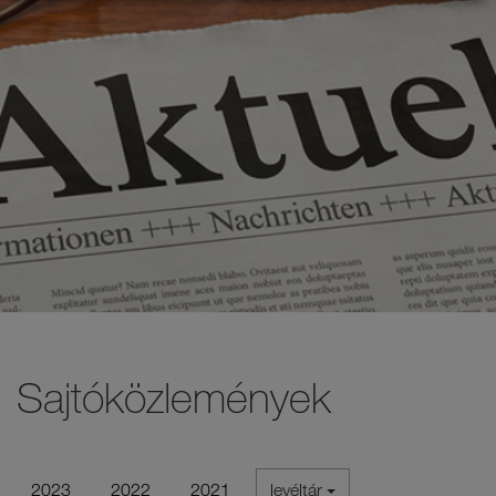
Sajtóközlemények
2023
2022
2021
levéltár