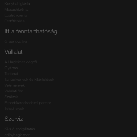
Konyhahigiénia
Mosáshigiénia
Épülethigiénia
Fertőtlenítés
Itt a fenntarthatóság
Greenovative
Vállalat
A Hagleitner cégről
Gyártás
Történet
Tanúsítványok és kitűntetések
Vélemények
Vállalati film
Szállítók
Export/kereskedelmi partner
Telephelyek
Szerviz
Kiváló szolgáltatás
edibyhagleitner