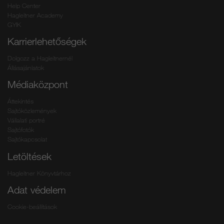
Help Center
Hagleitner Academy
GYIK
Karrierlehetőségek
Dolgozz a Hagleitnernél
Állásajánlatok
Médiaközpont
Áttekintés
Sajtóközlemények
Vállalati portré
Sajtófotók
Sajtókapcsolat
Letöltések
Hagleitner Könyvtárhoz
Adat védelem
Cookie-beállítások