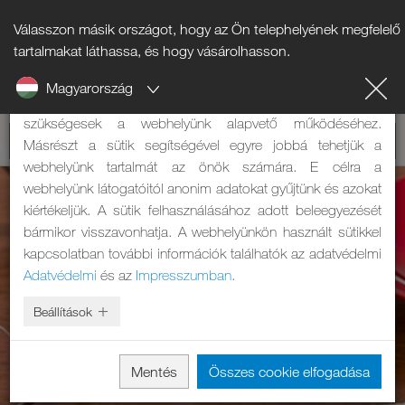
Válasszon másik országot, hogy az Ön telephelyének megfelelő
Tájékoztató a sütikről
tartalmakat láthassa, és hogy vásárolhasson.
Magyarország
A weboldalunk sütiket használ. Két feladatuk van: Egyrészt
szükségesek a webhelyünk alapvető működéséhez.
Másrészt a sütik segítségével egyre jobbá tehetjük a
webhelyünk tartalmát az önök számára. E célra a
webhelyünk látogatóitól anonim adatokat gyűjtünk és azokat
kiértékeljük. A sütik felhasználásához adott beleegyezését
bármikor visszavonhatja. A webhelyünkön használt sütikkel
kapcsolatban további információk találhatók az adatvédelmi
Adatvédelmi
és az
Impresszumban
.
Beállítások
Mentés
Összes cookie elfogadása