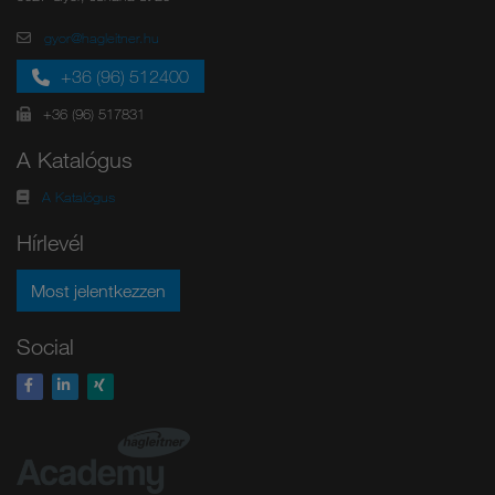
gyor@hagleitner.hu
+36 (96) 512400
+36 (96) 517831
A Katalógus
A Katalógus
Hírlevél
Most jelentkezzen
Social