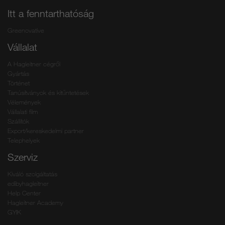
Itt a fenntarthatóság
Greenovative
Vállalat
A Hagleitner cégről
Gyártás
Történet
Tanúsítványok és kitűntetések
Vélemények
Vállalati film
Szállítók
Export/kereskedelmi partner
Telephelyek
Szerviz
Kiváló szolgáltatás
edibyhagleitner
Help Center
Hagleitner Academy
GYIK