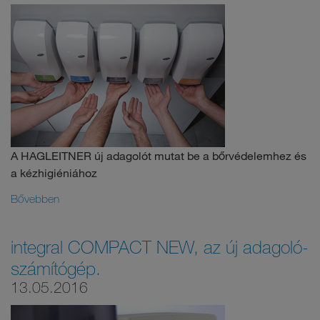
A HAGLEITNER új adagolót mutat be a bőrvédelemhez és
a kézhigiéniához
Bővebben
integral COMPACT NEW, az új adagoló-
számítógép.
13.05.2016