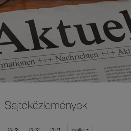
Sajtóközlemények
2023
2022
2021
levéltár