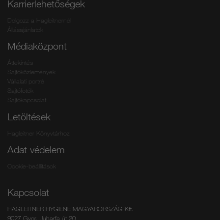
Karrierlehetőségek
Dolgozz a Hagleitnernél
Állásajánlatok
Médiaközpont
Áttekintés
Sajtóközlemények
Vállalati portré
Sajtófotók
Sajtókapcsolat
Letöltések
Hagleitner Könyvtárhoz
Adat védelem
Cookie-beállítások
Kapcsolat
HAGLEITNER HYGIENE MAGYARORSZÁG Kft.
9027 Gyor, Juharfa út 20