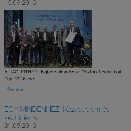
16.06.2016
A HAGLEITNER Hygiene elnyerte az Osztrák Logisztikai
Díjat 2016-ban!
Bővebben
EGY MINDENHEZ: Kézvédelem és
kézhigiénia
31.05.2016