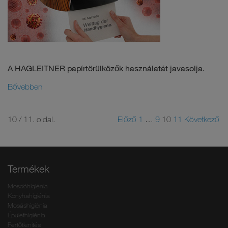
A HAGLEITNER papírtörülközők használatát javasolja.
Bővebben
10 / 11. oldal.
Előző
1
…
9
10
11
Következő
Termékek
Mosdóhigiénia
Konyhahigiénia
Mosáshigiénia
Épülethigiénia
Fertőtlenítés