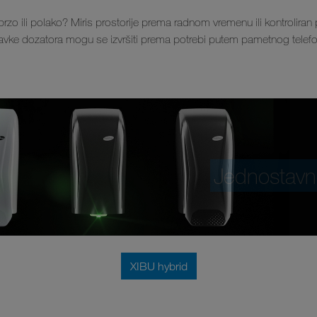
 brzo ili polako? Miris prostorije prema radnom vremenu ili kontroliran p
avke dozatora mogu se izvršiti prema potrebi putem pametnog telef
Jednostavn
XIBU hybrid