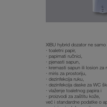
XIBU hybrid dozator ne samo 
· toaletni papir,
· papirnati ručnici,
· pjenasti sapun,
· kremasti sapun ili losion za 
· miris za prostoriju,
· dezinfekcija ruku,
· dezinfekcija daske za WC šk
· vlaženje toaletnog papira i
· proizvodi za zaštitu kože,
već i standardne podatke o apl