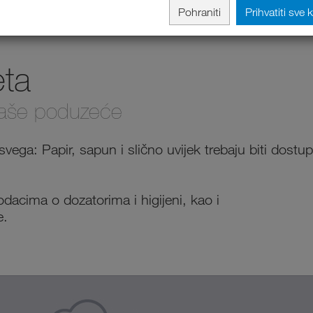
Pohraniti
Prihvatiti sve 
eta
vaše poduzeće
svega: Papir, sapun i slično uvijek trebaju biti dostu
 podacima o dozatorima i higijeni, kao i
e.