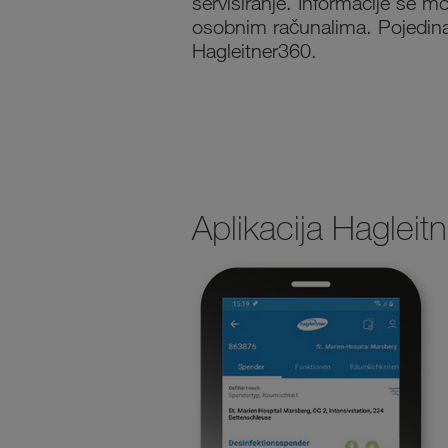
servisiranje. Informacije se 
osobnim računalima. Pojedina
Hagleitner360.
Aplikacija Hagleit