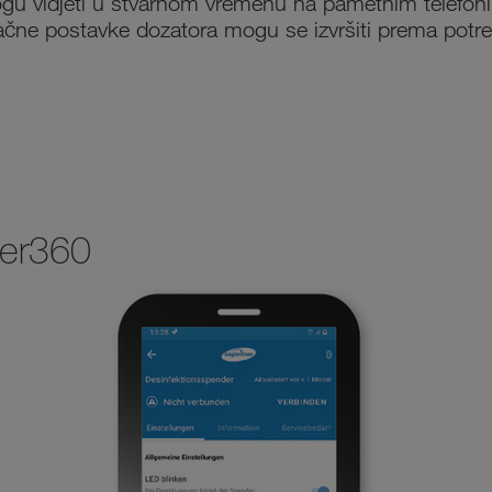
mogu vidjeti u stvarnom vremenu na pametnim telefon
čne postavke dozatora mogu se izvršiti prema potre
ner360