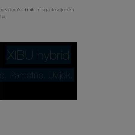
okretom? Tri mililitra dezinfekcije ruku
ona.
XIBU hybrid
o. Pametno. Uvijek.