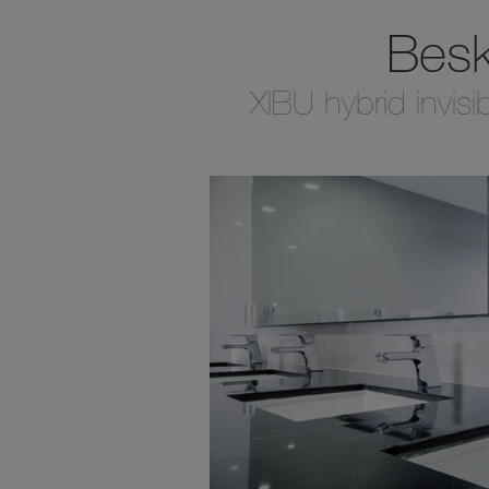
Besko
XIBU hybrid invisi