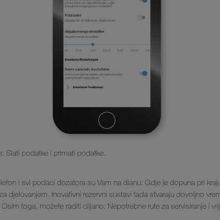
: Slati podatke i primati podatke.
lefon i svi podaci dozatora su Vam na dlanu: Gdje je dopuna pri kraj
a za djelovanjem. Inovativni rezervni sustavi tada stvaraju dovoljno v
 Osim toga, možete raditi ciljano: Nepotrebne rute za servisiranje i vr