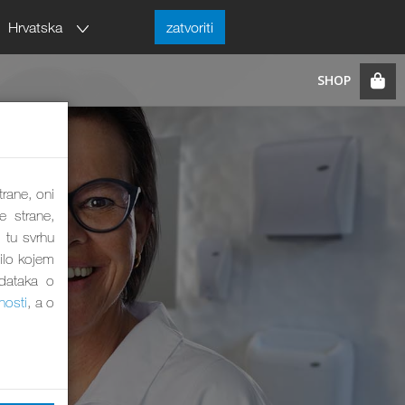
Hrvatska
zatvoriti
trane, oni
e strane,
 tu svrhu
bilo kojem
odataka o
nosti
, a o