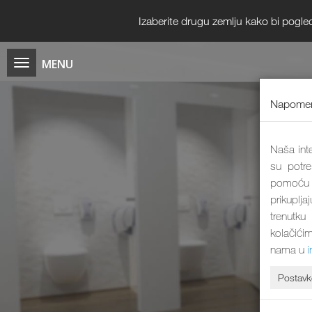
Izaberite drugu zemlju kako bi pogle
Napomen
Naša inte
su potre
pomoću k
prikuplja
trenutku
kolačićim
nama u
Postavk