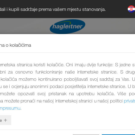
dali i kupili sadržaje prema vašem mjestu stanovanja.
a o kolačićima
rnetska stranica koristi kolačiće. Oni imaju dvije funkcije: S jedne s
bni za osnovno funkcioniranje naše internetske stranice. S drug
olačića možemo kontinuirano poboljšavati svoj sadržaj za Vas. U
ju se i ocjenjuju anonimni podaci posjetitelja internetske stranice. U 
 možete opozvati svoj pristanak na upotrebu kolačića. Više p
a možete pronaći na našoj internetskoj stranici u našoj politici
privat
impresumu
.
e