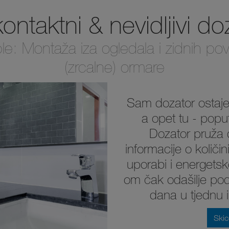
ntaktni & nevidljivi do
ble: Montaža iza ogledala i zidnih po
(zrcalne) ormare
Sam dozator ostaje s
a opet tu - popu
Dozator pruža d
informacije o količin
uporabi i energets
om čak odašilje po
dana u tjednu 
Skic