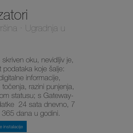
zatori
vršina ∙ Ugradnja u
kriven oku, nevidljiv je,
t podataka koje šalje:
igitalne informacije,
i točenja, razini punjenja,
kom statusu; s Gateway-
datke 24 sata dnevno, 7
i 365 dana u godini.
e instalacije