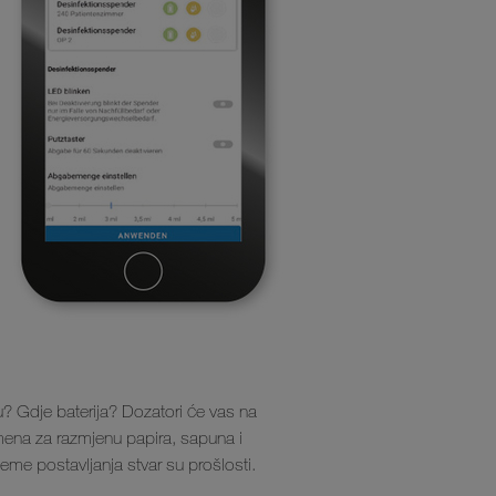
u? Gdje baterija? Dozatori će vas na
remena za razmjenu papira, sapuna i
ijeme postavljanja stvar su prošlosti.