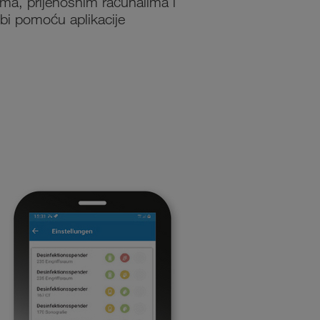
ima, prijenosnim računalima i
bi pomoću aplikacije