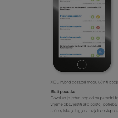
XIBU hybrid dozatori mogu učiniti oboje
Slati podatke
Dovoljan je jedan pogled na pametni te
vrijeme obavijestiti ako postoji potreb
slično; tako je higijena uvijek dostupna.