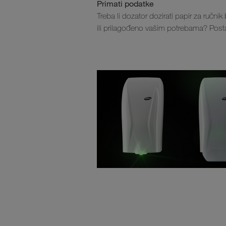
Primati podatke
Treba li dozator dozirati papir za ručnik
ili prilagođeno vašim potrebama? Post