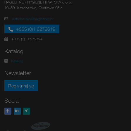
HAGLEITNER HYGIENE HRVATSKA d.o.o.
10450 Jastrebarsko, Cvetkovic 95 c
jastrebarsko@hagleitner.hr
+385 (0)1 6272619
+385 (0)1 6272794
Katalog
Katalog
Newsletter
Registriraj se
Social