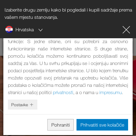
Izaberite drugu zemlju kako bi pogledali i kupili sadržaje prema
Napomena o kolačićima
vašem mjestu stanovanja.
Hrvatska
Naša internetska stranica koristi kolačiće. Oni imaju dvije
funkcije: S jedne strane, oni su potrebni za osnovno
funkcioniranje naše internetske stranice. S druge strane,
pomoću kolačića možemo kontinuirano poboljšavati svoj
sadržaj za Vas. U tu svrhu prikupljaju se i ocjenjuju anonimni
podaci posjetitelja internetske stranice. U bilo kojem trenutku
možete opozvati svoj pristanak na upotrebu kolačića. Više
podataka o kolačićima možete pronaći na našoj internetskoj
stranici u našoj politici
privatnosti
, a o nama u
impresumu
.
Postavke
Pohraniti
Prihvatiti sve kolačiće