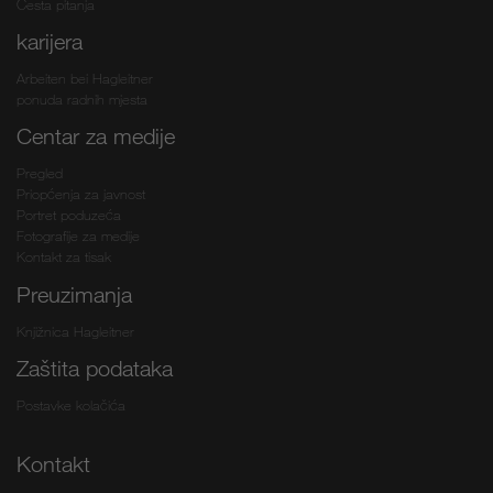
Česta pitanja
karijera
Arbeiten bei Hagleitner
ponuda radnih mjesta
Centar za medije
Pregled
Priopćenja za javnost
Portret poduzeća
Fotografije za medije
Kontakt za tisak
Preuzimanja
Knjižnica Hagleitner
Zaštita podataka
Postavke kolačića
Kontakt