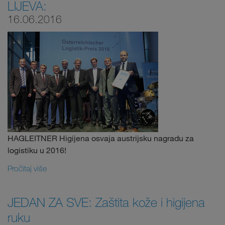
LIJEVA:
16.06.2016
HAGLEITNER Higijena osvaja austrijsku nagradu za
logistiku u 2016!
Pročitaj više
JEDAN ZA SVE: Zaštita kože i higijena
ruku