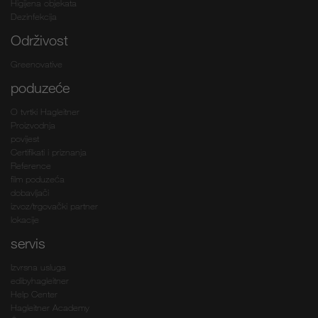
Higijena objekata
Dezinfekcija
Održivost
Greenovative
poduzeće
O tvrtki Hagleitner
Proizvodnja
povijest
Certifikati i priznanja
Reference
film poduzeća
dobavljači
izvoz/trgovački partner
lokacije
servis
Izvrsna usluga
edibyhagleitner
Help Center
Hagleitner Academy