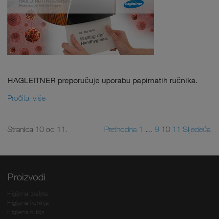
HAGLEITNER preporučuje uporabu papirnatih ručnika.
Pročitaj više
Stranica 10 od 11.
Prethodna
1
…
9
10
11
Sljedeća
Proizvodi
Higijena toaleta
Higijena kuhinja
Higijena rublja