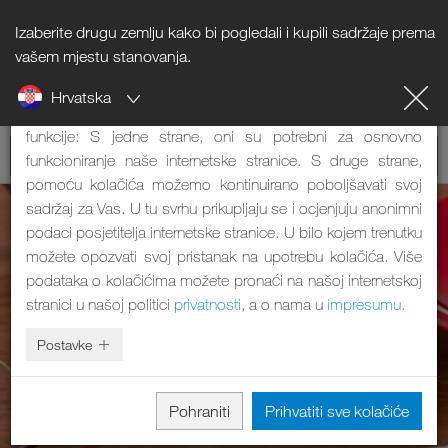
Izaberite drugu zemlju kako bi pogledali i kupili sadržaje prema
Napomena o kolačićima
vašem mjestu stanovanja.
Hrvatska
Naša internetska stranica koristi kolačiće. Oni imaju dvije
funkcije: S jedne strane, oni su potrebni za osnovno
funkcioniranje naše internetske stranice. S druge strane,
pomoću kolačića možemo kontinuirano poboljšavati svoj
sadržaj za Vas. U tu svrhu prikupljaju se i ocjenjuju anonimni
podaci posjetitelja internetske stranice. U bilo kojem trenutku
možete opozvati svoj pristanak na upotrebu kolačića. Više
podataka o kolačićima možete pronaći na našoj internetskoj
stranici u našoj politici
privatnosti
, a o nama u
impresumu
.
Postavke
Pohraniti
Prihvatiti sve kolačiće