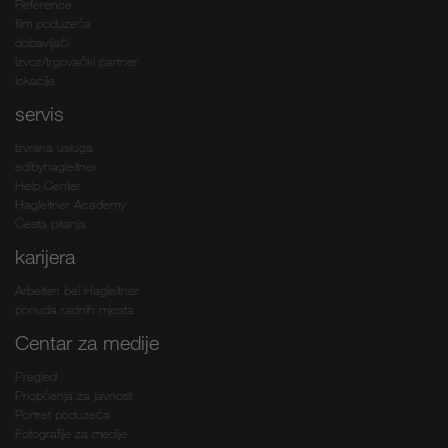
Reference
film poduzeća
dobavljači
izvoz/trgovački partner
lokacije
servis
Izvrsna usluga
edibyhagleitner
Help Center
Hagleitner Academy
Česta pitanja
karijera
Arbeiten bei Hagleitner
ponuda radnih mjesta
Centar za medije
Pregled
Priopćenja za javnost
Portret poduzeća
Fotografije za medije