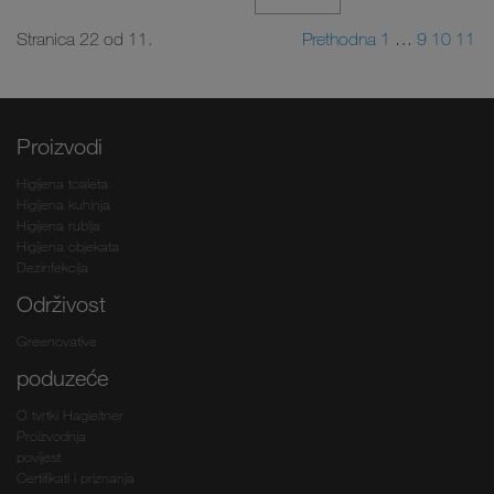
Stranica 22 od 11.
Prethodna
1
…
9
10
11
Proizvodi
Higijena toaleta
Higijena kuhinja
Higijena rublja
Higijena objekata
Dezinfekcija
Održivost
Greenovative
poduzeće
O tvrtki Hagleitner
Proizvodnja
povijest
Certifikati i priznanja