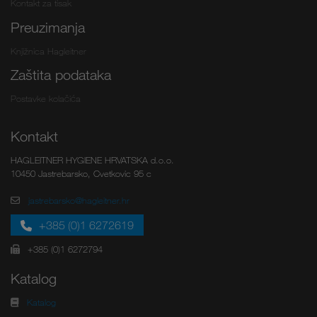
Kontakt za tisak
Preuzimanja
Knjižnica Hagleitner
Zaštita podataka
Postavke kolačića
Kontakt
HAGLEITNER HYGIENE HRVATSKA d.o.o.
10450 Jastrebarsko, Cvetkovic 95 c
jastrebarsko@hagleitner.hr
+385 (0)1 6272619
+385 (0)1 6272794
Katalog
Katalog