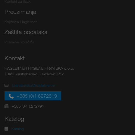
Kontakt za tisak
Preuzimanja
Knjižnica Hagleitner
Zaštita podataka
Postavke kolačića
Kontakt
HAGLEITNER HYGIENE HRVATSKA d.o.o.
10450 Jastrebarsko, Cvetkovic 95 c
jastrebarsko@hagleitner.hr
+385 (0)1 6272619
+385 (0)1 6272794
Katalog
Katalog