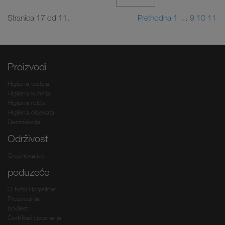
Stranica 17 od 11.
Prethodna
1
…
9
10
11
Proizvodi
Higijena toaleta
Higijena kuhinja
Higijena rublja
Higijena objekata
Dezinfekcija
Održivost
Greenovative
poduzeće
O tvrtki Hagleitner
Proizvodnja
povijest
Certifikati i priznanja