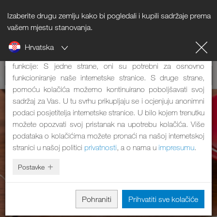
Izaberite drugu zemlju kako bi pogledali i kupili sadržaje prema
Napomena o kolačićima
vašem mjestu stanovanja.
Hrvatska
Naša internetska stranica koristi kolačiće. Oni imaju dvije
funkcije: S jedne strane, oni su potrebni za osnovno
funkcioniranje naše internetske stranice. S druge strane,
pomoću kolačića možemo kontinuirano poboljšavati svoj
sadržaj za Vas. U tu svrhu prikupljaju se i ocjenjuju anonimni
podaci posjetitelja internetske stranice. U bilo kojem trenutku
možete opozvati svoj pristanak na upotrebu kolačića. Više
podataka o kolačićima možete pronaći na našoj internetskoj
stranici u našoj politici
privatnosti
, a o nama u
impresumu
.
Postavke
Pohraniti
Prihvatiti sve kolačiće