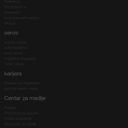
Reference
film poduzeća
dobavljači
izvoz/trgovački partner
lokacije
servis
Izvrsna usluga
edibyhagleitner
Help Center
Hagleitner Academy
Česta pitanja
karijera
Arbeiten bei Hagleitner
ponuda radnih mjesta
Centar za medije
Pregled
Priopćenja za javnost
Portret poduzeća
Fotografije za medije