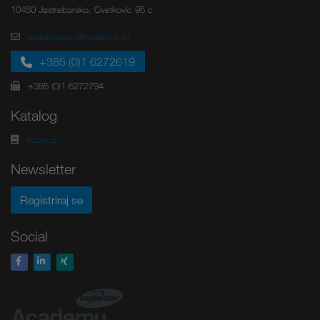
10450 Jastrebarsko, Cvetkovic 95 c
jastrebarsko@hagleitner.hr
+385 (0)1 6272619
+385 (0)1 6272794
Katalog
Katalog
Newsletter
Registriraj se
Social