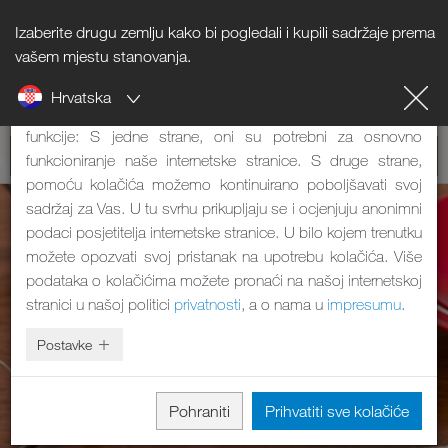
Izaberite drugu zemlju kako bi pogledali i kupili sadržaje prema
Napomena o kolačićima
vašem mjestu stanovanja.
Hrvatska
Naša internetska stranica koristi kolačiće. Oni imaju dvije
funkcije: S jedne strane, oni su potrebni za osnovno
funkcioniranje naše internetske stranice. S druge strane,
pomoću kolačića možemo kontinuirano poboljšavati svoj
sadržaj za Vas. U tu svrhu prikupljaju se i ocjenjuju anonimni
podaci posjetitelja internetske stranice. U bilo kojem trenutku
možete opozvati svoj pristanak na upotrebu kolačića. Više
podataka o kolačićima možete pronaći na našoj internetskoj
stranici u našoj politici
privatnosti
, a o nama u
impresumu
.
Postavke
Pohraniti
Prihvatiti sve kolačiće