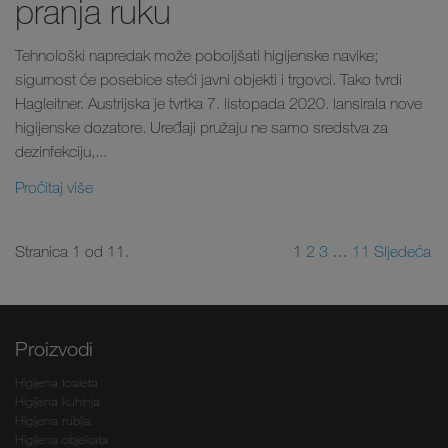
pranja ruku
Tehnološki napredak može poboljšati higijenske navike;
sigurnost će posebice steći javni objekti i trgovci. Tako tvrdi
Hagleitner. Austrijska je tvrtka 7. listopada 2020. lansirala nove
higijenske dozatore. Uređaji pružaju ne samo sredstva za
dezinfekciju,...
Pročitaj više
Stranica 1 od 11.
1
2
3
…
11
Sljedeća
Proizvodi
Higijena toaleta
Higijena kuhinja
Higijena rublja
Higijena objekata