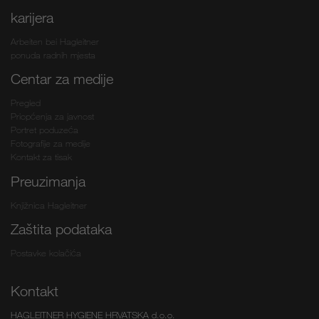
karijera
Arbeiten bei Hagleitner
ponuda radnih mjesta
Centar za medije
Pregled
Priopćenja za javnost
Portret poduzeća
Fotografije za medije
Kontakt za tisak
Preuzimanja
Knjižnica Hagleitner
Zaštita podataka
Postavke kolačića
Kontakt
HAGLEITNER HYGIENE HRVATSKA d.o.o.