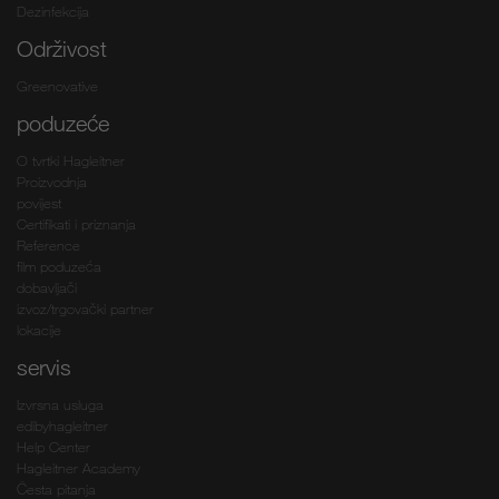
Dezinfekcija
Održivost
Greenovative
poduzeće
O tvrtki Hagleitner
Proizvodnja
povijest
Certifikati i priznanja
Reference
film poduzeća
dobavljači
izvoz/trgovački partner
lokacije
servis
Izvrsna usluga
edibyhagleitner
Help Center
Hagleitner Academy
Česta pitanja