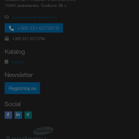
10450 Jastrebarsko, Cvetkovic 95 c
jastrebarsko@hagleitner.hr
+385 (0)1 6272619
+385 (0)1 6272794
Katalog
Katalog
Newsletter
Registriraj se
Social