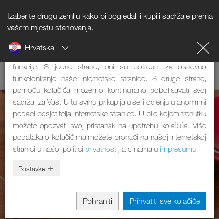
Izaberite drugu zemlju kako bi pogledali i kupili sadržaje prema
Napomena o kolačićima
vašem mjestu stanovanja.
Hrvatska
Naša internetska stranica koristi kolačiće. Oni imaju dvije
funkcije: S jedne strane, oni su potrebni za osnovno
funkcioniranje naše internetske stranice. S druge strane,
pomoću kolačića možemo kontinuirano poboljšavati svoj
sadržaj za Vas. U tu svrhu prikupljaju se i ocjenjuju anonimni
podaci posjetitelja internetske stranice. U bilo kojem trenutku
možete opozvati svoj pristanak na upotrebu kolačića. Više
podataka o kolačićima možete pronaći na našoj internetskoj
stranici u našoj politici
privatnosti
, a o nama u
impresumu
.
Postavke
Pohraniti
Prihvatiti sve kolačiće