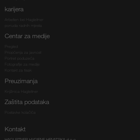
karijera
Arbeiten bei Hagleitner
ponuda radnih mjesta
Centar za medije
Pregled
Priopćenja za javnost
Portret poduzeća
Fotografije za medije
Kontakt za tisak
Preuzimanja
Knjižnica Hagleitner
Zaštita podataka
Postavke kolačića
Kontakt
HAGLEITNER HYGIENE HRVATSKA d.o.o.