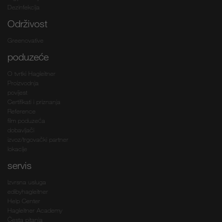
Dezinfekcija
Održivost
Greenovative
poduzeće
O tvrtki Hagleitner
Proizvodnja
povijest
Certifikati i priznanja
Reference
film poduzeća
dobavljači
izvoz/trgovački partner
lokacije
servis
Izvrsna usluga
edibyhagleitner
Help Center
Hagleitner Academy
Česta pitanja