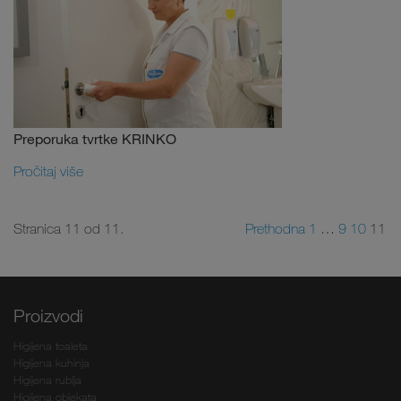
Preporuka tvrtke KRINKO
Pročitaj više
Stranica 11 od 11.
Prethodna
1
…
9
10
11
Proizvodi
Higijena toaleta
Higijena kuhinja
Higijena rublja
Higijena objekata