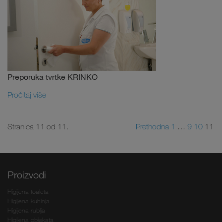
Preporuka tvrtke KRINKO
Pročitaj više
Stranica 11 od 11.
Prethodna
1
…
9
10
11
Proizvodi
Higijena toaleta
Higijena kuhinja
Higijena rublja
Higijena objekata