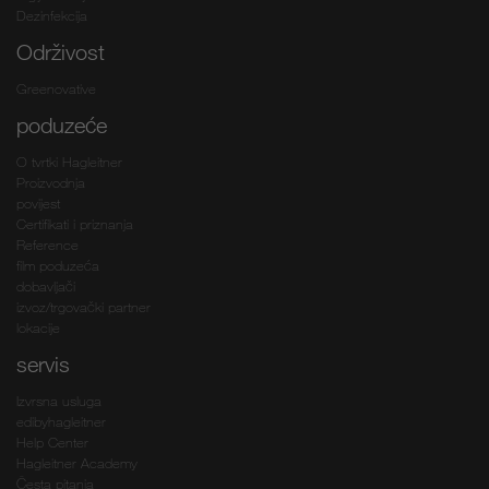
Dezinfekcija
Održivost
Greenovative
poduzeće
O tvrtki Hagleitner
Proizvodnja
povijest
Certifikati i priznanja
Reference
film poduzeća
dobavljači
izvoz/trgovački partner
lokacije
servis
Izvrsna usluga
edibyhagleitner
Help Center
Hagleitner Academy
Česta pitanja