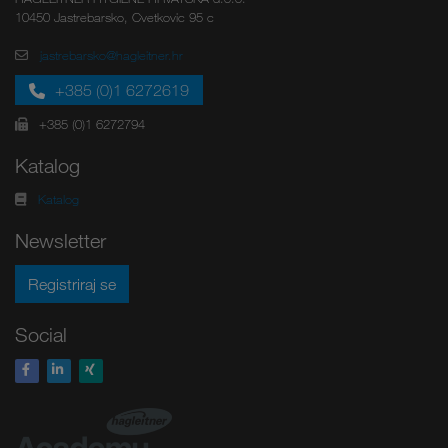
10450 Jastrebarsko, Cvetkovic 95 c
jastrebarsko@hagleitner.hr
+385 (0)1 6272619
+385 (0)1 6272794
Katalog
Katalog
Newsletter
Registriraj se
Social