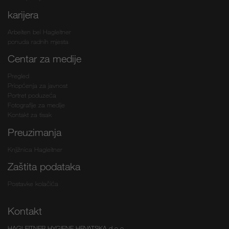
karijera
Arbeiten bei Hagleitner
ponuda radnih mjesta
Centar za medije
Pregled
Priopćenja za javnost
Portret poduzeća
Fotografije za medije
Kontakt za tisak
Preuzimanja
Knjižnica Hagleitner
Zaštita podataka
Postavke kolačića
Kontakt
HAGLEITNER HYGIENE HRVATSKA d.o.o.