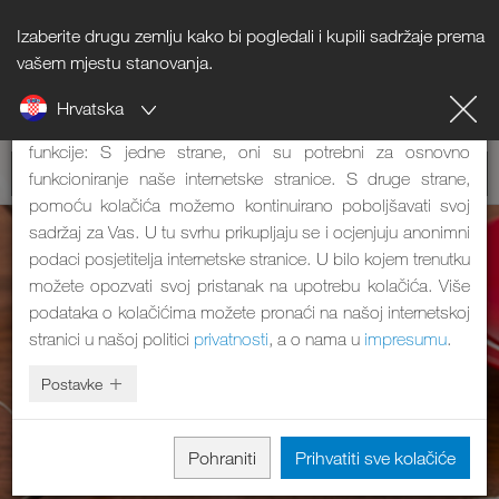
Izaberite drugu zemlju kako bi pogledali i kupili sadržaje prema
Napomena o kolačićima
vašem mjestu stanovanja.
Hrvatska
Naša internetska stranica koristi kolačiće. Oni imaju dvije
funkcije: S jedne strane, oni su potrebni za osnovno
funkcioniranje naše internetske stranice. S druge strane,
pomoću kolačića možemo kontinuirano poboljšavati svoj
sadržaj za Vas. U tu svrhu prikupljaju se i ocjenjuju anonimni
podaci posjetitelja internetske stranice. U bilo kojem trenutku
možete opozvati svoj pristanak na upotrebu kolačića. Više
podataka o kolačićima možete pronaći na našoj internetskoj
stranici u našoj politici
privatnosti
, a o nama u
impresumu
.
Postavke
Pohraniti
Prihvatiti sve kolačiće