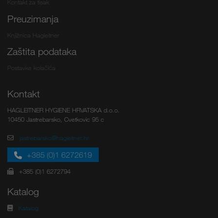
Kontakt za tisak
Preuzimanja
Knjižnica Hagleitner
Zaštita podataka
Postavke kolačića
Kontakt
HAGLEITNER HYGIENE HRVATSKA d.o.o.
10450 Jastrebarsko, Cvetkovic 95 c
jastrebarsko@hagleitner.hr
+385 (0)1 6272619
+385 (0)1 6272794
Katalog
Katalog