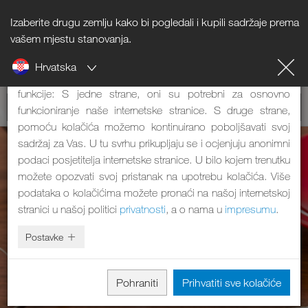
Izaberite drugu zemlju kako bi pogledali i kupili sadržaje prema
Napomena o kolačićima
vašem mjestu stanovanja.
Hrvatska
Naša internetska stranica koristi kolačiće. Oni imaju dvije
funkcije: S jedne strane, oni su potrebni za osnovno
funkcioniranje naše internetske stranice. S druge strane,
pomoću kolačića možemo kontinuirano poboljšavati svoj
sadržaj za Vas. U tu svrhu prikupljaju se i ocjenjuju anonimni
podaci posjetitelja internetske stranice. U bilo kojem trenutku
možete opozvati svoj pristanak na upotrebu kolačića. Više
podataka o kolačićima možete pronaći na našoj internetskoj
stranici u našoj politici
privatnosti
, a o nama u
impresumu
.
Postavke
Pohraniti
Prihvatiti sve kolačiće