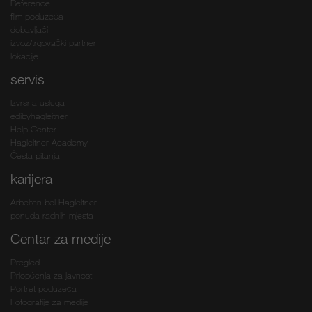
Reference
film poduzeća
dobavljači
izvoz/trgovački partner
lokacije
servis
Izvrsna usluga
edibyhagleitner
Help Center
Hagleitner Academy
Česta pitanja
karijera
Arbeiten bei Hagleitner
ponuda radnih mjesta
Centar za medije
Pregled
Priopćenja za javnost
Portret poduzeća
Fotografije za medije