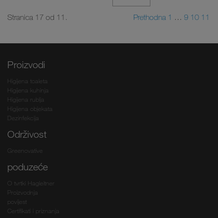
Stranica 17 od 11.
Prethodna
1
…
9
10
11
Proizvodi
Higijena toaleta
Higijena kuhinja
Higijena rublja
Higijena objekata
Dezinfekcija
Održivost
Greenovative
poduzeće
O tvrtki Hagleitner
Proizvodnja
povijest
Certifikati i priznanja