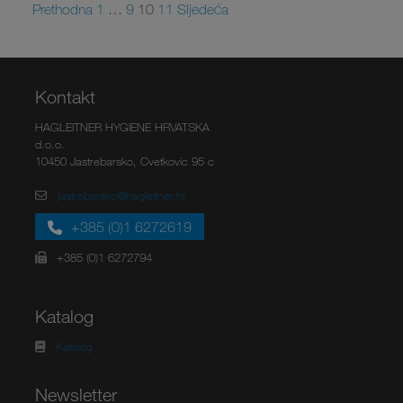
Prethodna
1
…
9
10
11
Sljedeća
Kontakt
HAGLEITNER HYGIENE HRVATSKA
d.o.o.
10450 Jastrebarsko, Cvetkovic 95 c
jastrebarsko@hagleitner.hr
+385 (0)1 6272619
+385 (0)1 6272794
Katalog
Katalog
Newsletter