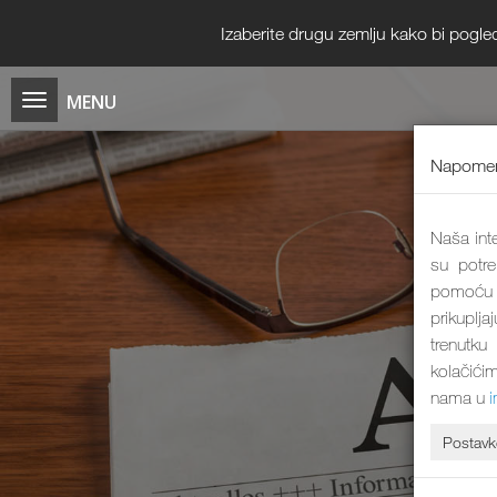
Izaberite drugu zemlju kako bi pogle
Napomen
Naša inte
su potre
pomoću k
prikuplja
trenutku
kolačićim
nama u
Postavk