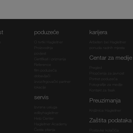
st
poduzeće
karijera
e
O tvrtki Hagleitner
Arbeiten bei Hagleitner
Proizvodnja
ponuda radnih mjesta
povijest
Centar za medije
Certifikati i priznanja
Reference
Pregled
film poduzeća
Priopćenja za javnost
dobavljači
Portret poduzeća
izvoz/trgovački partner
Fotografije za medije
lokacije
Kontakt za tisak
servis
Preuzimanja
Izvrsna usluga
Knjižnica Hagleitner
edibyhagleitner
Help Center
Zaštita podataka
Hagleitner Academy
Česta pitanja
Postavke kolačića