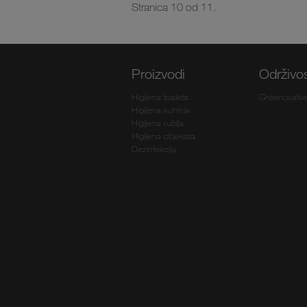
Stranica 10 od 11.
Proizvodi
Održivo
Higijena toaleta
Greenovativ
Higijena kuhinja
Higijena rublja
Higijena objekata
Dezinfekcija