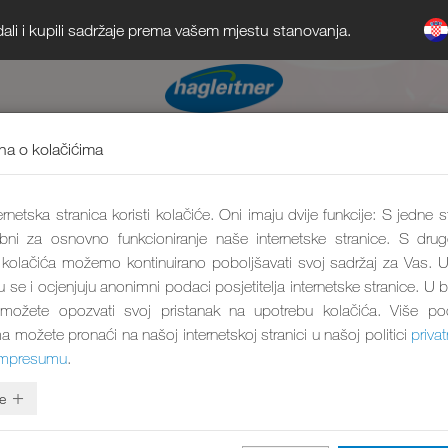
dali i kupili sadržaje prema vašem mjestu stanovanja.
a o kolačićima
rnetska stranica koristi kolačiće. Oni imaju dvije funkcije: S jedne s
bni za osnovno funkcioniranje naše internetske stranice. S drug
olačića možemo kontinuirano poboljšavati svoj sadržaj za Vas. U
ju se i ocjenjuju anonimni podaci posjetitelja internetske stranice. U 
 možete opozvati svoj pristanak na upotrebu kolačića. Više p
a možete pronaći na našoj internetskoj stranici u našoj politici
privat
impresumu
.
e