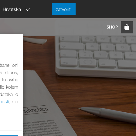
Hrvatska
zatvoriti
trane, oni
e strane,
 tu svrhu
bilo kojem
odataka o
nosti
, a o