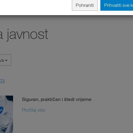
Pohraniti
Prihvatiti sve 
a javnost
iva
ta
Siguran, praktičan i štedi vrijeme
Pročitaj više