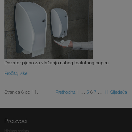
Dozator pjene za vlaženje suhog toaletnog papira
Pročitaj više
Stranica 6 od 11.
Prethodna
1
…
5
6
7
…
11
Sljedeća
Proizvodi
Higijena toaleta