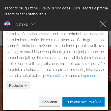
Izaberite drugu zemlju kako bi pogledali i kupili sadržaje prema
Napomena o kolačićima
vašem mjestu stanovanja.
Hrvatska
Naša internetska stranica koristi kolačiće. Oni imaju dvije
funkcije: S jedne strane, oni su potrebni za osnovno
funkcioniranje naše internetske stranice. S druge strane,
pomoću kolačića možemo kontinuirano poboljšavati svoj
sadržaj za Vas. U tu svrhu prikupljaju se i ocjenjuju anonimni
podaci posjetitelja internetske stranice. U bilo kojem trenutku
možete opozvati svoj pristanak na upotrebu kolačića. Više
podataka o kolačićima možete pronaći na našoj internetskoj
stranici u našoj politici
privatnosti
, a o nama u
impresumu
.
Postavke
Pohraniti
Prihvatiti sve kolačiće