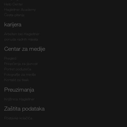
Help Center
Hagleitner Academy
Česta pitanja
karijera
Arbeiten bei Hagleitner
ponuda radnih mjesta
Centar za medije
Pregled
Priopćenja za javnost
Portret poduzeća
Fotografije za medije
Kontakt za tisak
Preuzimanja
Knjižnica Hagleitner
Zaštita podataka
Postavke kolačića