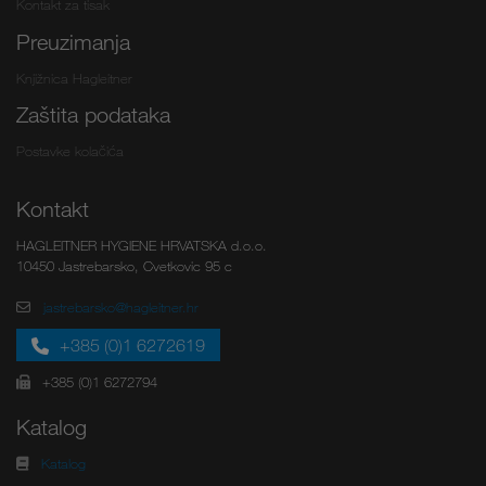
Kontakt za tisak
Preuzimanja
Knjižnica Hagleitner
Zaštita podataka
Postavke kolačića
Kontakt
HAGLEITNER HYGIENE HRVATSKA d.o.o.
10450 Jastrebarsko, Cvetkovic 95 c
jastrebarsko@hagleitner.hr
+385 (0)1 6272619
+385 (0)1 6272794
Katalog
Katalog