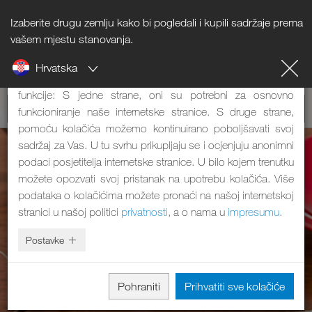
Izaberite drugu zemlju kako bi pogledali i kupili sadržaje prema
Napomena o kolačićima
vašem mjestu stanovanja.
Hrvatska
Naša internetska stranica koristi kolačiće. Oni imaju dvije
funkcije: S jedne strane, oni su potrebni za osnovno
funkcioniranje naše internetske stranice. S druge strane,
pomoću kolačića možemo kontinuirano poboljšavati svoj
sadržaj za Vas. U tu svrhu prikupljaju se i ocjenjuju anonimni
podaci posjetitelja internetske stranice. U bilo kojem trenutku
možete opozvati svoj pristanak na upotrebu kolačića. Više
podataka o kolačićima možete pronaći na našoj internetskoj
stranici u našoj politici
privatnosti
, a o nama u
impresumu
.
Postavke
Pohraniti
Prihvatiti sve kolačiće