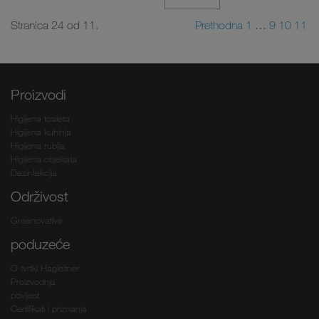
Stranica 24 od 11.
Prethodna
1
…
9
10
11
Proizvodi
Higijena toaleta
Higijena kuhinja
Higijena rublja
Higijena objekata
Dezinfekcija
Održivost
Greenovative
poduzeće
O tvrtki Hagleitner
Proizvodnja
povijest
Certifikati i priznanja