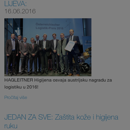
LIJEVA:
16.06.2016
HAGLEITNER Higijena osvaja austrijsku nagradu za
logistiku u 2016!
Pročitaj više
JEDAN ZA SVE: Zaštita kože i higijena
ruku