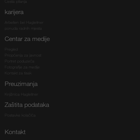
Česta pitanja
karijera
Arbeiten bei Hagleitner
ponuda radnih mjesta
Centar za medije
Pregled
Priopćenja za javnost
Portret poduzeća
Fotografije za medije
Kontakt za tisak
Preuzimanja
Knjižnica Hagleitner
Zaštita podataka
Postavke kolačića
Kontakt