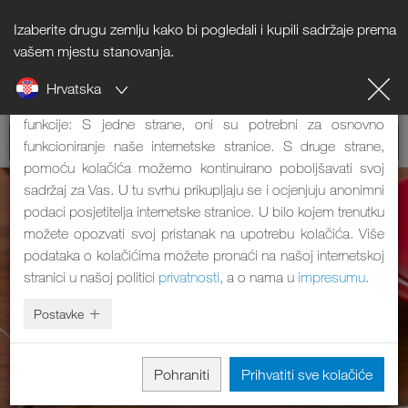
Izaberite drugu zemlju kako bi pogledali i kupili sadržaje prema
Napomena o kolačićima
vašem mjestu stanovanja.
Hrvatska
Naša internetska stranica koristi kolačiće. Oni imaju dvije
funkcije: S jedne strane, oni su potrebni za osnovno
funkcioniranje naše internetske stranice. S druge strane,
pomoću kolačića možemo kontinuirano poboljšavati svoj
sadržaj za Vas. U tu svrhu prikupljaju se i ocjenjuju anonimni
podaci posjetitelja internetske stranice. U bilo kojem trenutku
možete opozvati svoj pristanak na upotrebu kolačića. Više
podataka o kolačićima možete pronaći na našoj internetskoj
stranici u našoj politici
privatnosti
, a o nama u
impresumu
.
Postavke
Pohraniti
Prihvatiti sve kolačiće