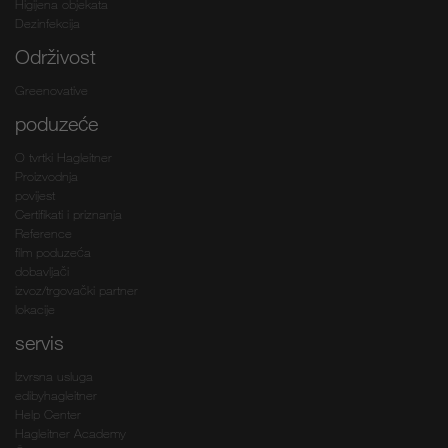
Higijena objekata
Dezinfekcija
Održivost
Greenovative
poduzeće
O tvrtki Hagleitner
Proizvodnja
povijest
Certifikati i priznanja
Reference
film poduzeća
dobavljači
izvoz/trgovački partner
lokacije
servis
Izvrsna usluga
edibyhagleitner
Help Center
Hagleitner Academy