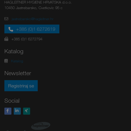
HAGLEITNER HYGIENE HRVATSKA d.o.o.
10450 Jastrebarsko, Cvetkovic 95 c
jastrebarsko@hagleitner.hr
+385 (0)1 6272619
+385 (0)1 6272794
Katalog
Katalog
Newsletter
Registriraj se
Social