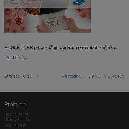
HAGLEITNER preporučuje uporabu papirnatih ručnika.
Pročitaj više
Stranica 10 od 11.
Prethodna
1
…
9
10
11
Sljedeća
Proizvodi
Higijena toaleta
Higijena kuhinja
Higijena rublja