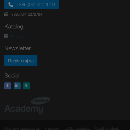
+385 (0)1 6272619
+385 (0)1 6272794
Katalog
Katalog
Newsletter
Registriraj se
Social
Opći uvjeti poslovanja.
Impresum
zaštita podataka
Uvjeti korištenja