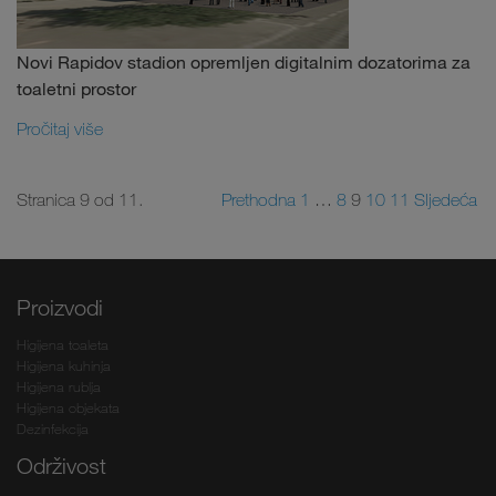
Novi Rapidov stadion opremljen digitalnim dozatorima za
toaletni prostor
Pročitaj više
Stranica 9 od 11.
Prethodna
1
…
8
9
10
11
Sljedeća
Proizvodi
Higijena toaleta
Higijena kuhinja
Higijena rublja
Higijena objekata
Dezinfekcija
Održivost