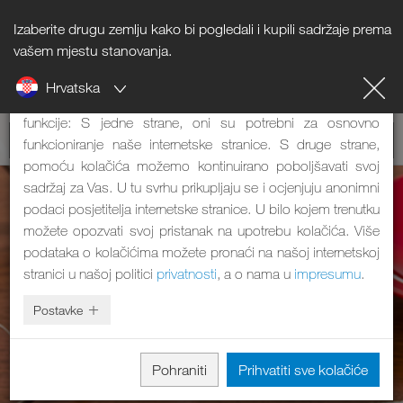
Izaberite drugu zemlju kako bi pogledali i kupili sadržaje prema
Napomena o kolačićima
vašem mjestu stanovanja.
Hrvatska
Naša internetska stranica koristi kolačiće. Oni imaju dvije
funkcije: S jedne strane, oni su potrebni za osnovno
funkcioniranje naše internetske stranice. S druge strane,
pomoću kolačića možemo kontinuirano poboljšavati svoj
sadržaj za Vas. U tu svrhu prikupljaju se i ocjenjuju anonimni
podaci posjetitelja internetske stranice. U bilo kojem trenutku
možete opozvati svoj pristanak na upotrebu kolačića. Više
podataka o kolačićima možete pronaći na našoj internetskoj
stranici u našoj politici
privatnosti
, a o nama u
impresumu
.
Postavke
Pohraniti
Prihvatiti sve kolačiće