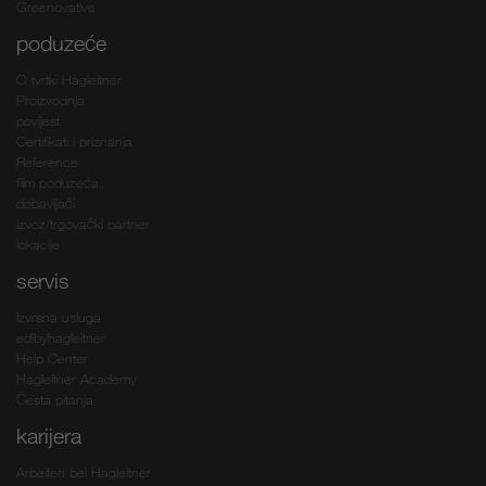
Greenovative
poduzeće
O tvrtki Hagleitner
Proizvodnja
povijest
Certifikati i priznanja
Reference
film poduzeća
dobavljači
izvoz/trgovački partner
lokacije
servis
Izvrsna usluga
edibyhagleitner
Help Center
Hagleitner Academy
Česta pitanja
karijera
Arbeiten bei Hagleitner