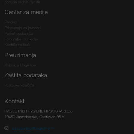
ponuda radnih mjesta
Centar za medije
Pregled
Priopćenja za javnost
Portret poduzeća
Fotografije za medije
Kontakt za tisak
Preuzimanja
Knjižnica Hagleitner
Zaštita podataka
Postavke kolačića
Kontakt
HAGLEITNER HYGIENE HRVATSKA d.o.o.
10450 Jastrebarsko, Cvetkovic 95 c
jastrebarsko@hagleitner.hr