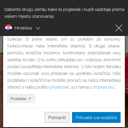
Izaberite drugu zemlju kako bi pogledali i kupili sadržaje prema
Napomena o kolačićima
vašem mjestu stanovanja.
Hrvatska
Naša internetska stranica koristi kolačiće. Oni imaju dvije
funkcije: S jedne strane, oni su potrebni za osnovno
funkcioniranje naše internetske stranice. S druge strane,
pomoću kolačića možemo kontinuirano poboljšavati svoj
sadržaj za Vas. U tu svrhu prikupljaju se i ocjenjuju anonimni
podaci posjetitelja internetske stranice. U bilo kojem trenutku
možete opozvati svoj pristanak na upotrebu kolačića. Više
podataka o kolačićima možete pronaći na našoj internetskoj
stranici u našoj politici
privatnosti
, a o nama u
impresumu
.
Postavke
Pohraniti
Prihvatiti sve kolačiće