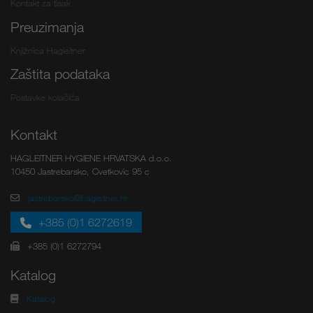
Kontakt za tisak
Preuzimanja
Knjižnica Hagleitner
Zaštita podataka
Postavke kolačića
Kontakt
HAGLEITNER HYGIENE HRVATSKA d.o.o.
10450 Jastrebarsko, Cvetkovic 95 c
jastrebarsko@hagleitner.hr
+385 (0)1 6272619
+385 (0)1 6272794
Katalog
Katalog