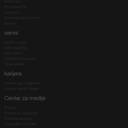
Reference
film poduzeća
dobavljači
izvoz/trgovački partner
lokacije
servis
Izvrsna usluga
edibyhagleitner
Help Center
Hagleitner Academy
Česta pitanja
karijera
Arbeiten bei Hagleitner
ponuda radnih mjesta
Centar za medije
Pregled
Priopćenja za javnost
Portret poduzeća
Fotografije za medije