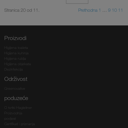
Stranica 20 od 11.
Prethodna
1
…
9
10
11
Proizvodi
Higijena toaleta
Higijena kuhinja
Higijena rublja
Higijena objekata
Dezinfekcija
Održivost
Greenovative
poduzeće
O tvrtki Hagleitner
Proizvodnja
povijest
Certifikati i priznanja