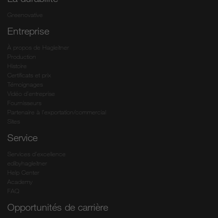
Greenovative
Entreprise
À propos de Hagleitner
Production
Histoire
Certificats et prix
Témoignages
Vidéo d’entreprise
Fournisseurs
Partenaire à l’exportation/commercial
Sites
Service
Services d’excellence
edibyhagleitner
Help Center
Academy
FAQ
Opportunités de carrière