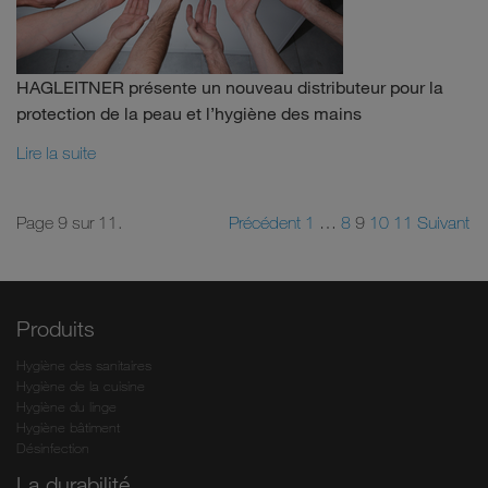
HAGLEITNER présente un nouveau distributeur pour la
protection de la peau et l’hygiène des mains
Lire la suite
Page 9 sur 11.
Précédent
1
…
8
9
10
11
Suivant
Produits
Hygiène des sanitaires
Hygiène de la cuisine
Hygiène du linge
Hygiène bâtiment
Désinfection
La durabilité