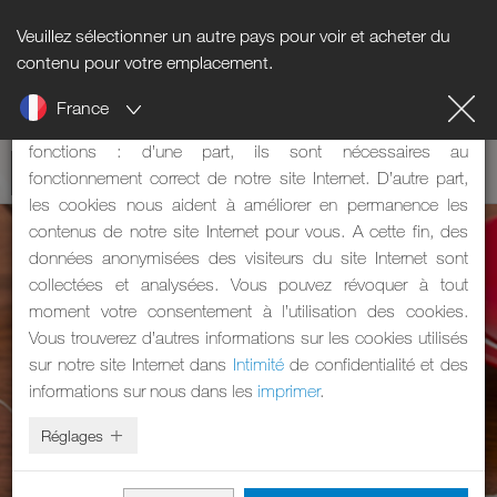
Veuillez sélectionner un autre pays pour voir et acheter du
Informations sur les cookies
contenu pour votre emplacement.
France
Notre site Internet utilise des cookies. Les cookies ont deux
fonctions : d’une part, ils sont nécessaires au
fonctionnement correct de notre site Internet. D’autre part,
les cookies nous aident à améliorer en permanence les
contenus de notre site Internet pour vous. A cette fin, des
données anonymisées des visiteurs du site Internet sont
collectées et analysées. Vous pouvez révoquer à tout
moment votre consentement à l’utilisation des cookies.
Vous trouverez d’autres informations sur les cookies utilisés
sur notre site Internet dans
Intimité
de confidentialité et des
informations sur nous dans les
imprimer
.
Réglages