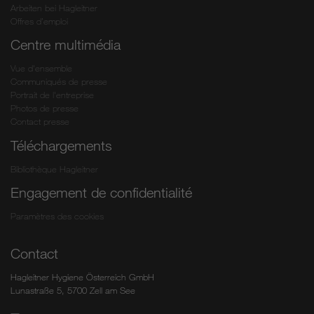
Arbeiten bei Hagleitner
Offres d’emploi
Centre multimédia
Vue d'ensemble
Communiqués de presse
Portrait de l'entreprise
Photos de presse
Contact presse
Téléchargements
Bibliothèque Hagleitner
Engagement de confidentialité
Paramètres des cookies
Contact
Hagleitner Hygiene Österreich GmbH
Lunastraße 5, 5700 Zell am See