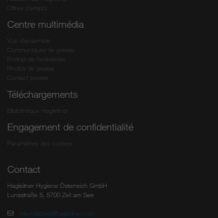
Offres d’emploi
Centre multimédia
Vue d'ensemble
Communiqués de presse
Portrait de l'entreprise
Photos de presse
Contact presse
Téléchargements
Bibliothèque Hagleitner
Engagement de confidentialité
Paramètres des cookies
Contact
Hagleitner Hygiene Österreich GmbH
Lunastraße 5, 5700 Zell am See
international@hagleitner.com