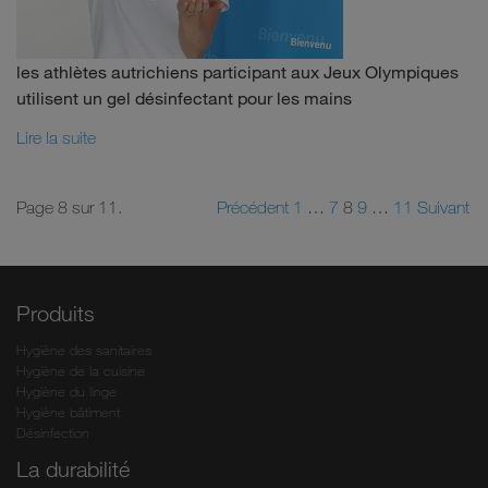
les athlètes autrichiens participant aux Jeux Olympiques
utilisent un gel désinfectant pour les mains
Lire la suite
Page 8 sur 11.
Précédent
1
…
7
8
9
…
11
Suivant
Produits
Hygiène des sanitaires
Hygiène de la cuisine
Hygiène du linge
Hygiène bâtiment
Désinfection
La durabilité