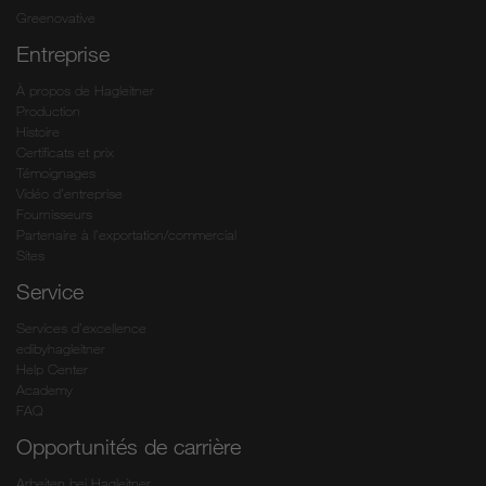
Greenovative
Entreprise
À propos de Hagleitner
Production
Histoire
Certificats et prix
Témoignages
Vidéo d’entreprise
Fournisseurs
Partenaire à l’exportation/commercial
Sites
Service
Services d’excellence
edibyhagleitner
Help Center
Academy
FAQ
Opportunités de carrière
Arbeiten bei Hagleitner