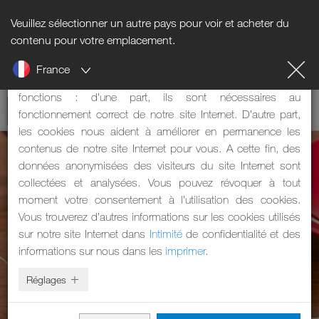
Veuillez sélectionner un autre pays pour voir et acheter du
Informations sur les cookies
contenu pour votre emplacement.
France
Notre site Internet utilise des cookies. Les cookies ont deux
fonctions : d’une part, ils sont nécessaires au
fonctionnement correct de notre site Internet. D’autre part,
les cookies nous aident à améliorer en permanence les
contenus de notre site Internet pour vous. A cette fin, des
données anonymisées des visiteurs du site Internet sont
collectées et analysées. Vous pouvez révoquer à tout
moment votre consentement à l’utilisation des cookies.
Vous trouverez d’autres informations sur les cookies utilisés
sur notre site Internet dans
Intimité
de confidentialité et des
informations sur nous dans les
imprimer
.
Réglages