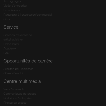
Témoignages
Vidéo d’entreprise
Fournisseurs
Partenaire à l’exportation/commercial
Sites
Service
Services d’excellence
edibyhagleitner
Help Center
Academy
FAQ
Opportunités de carrière
Arbeiten bei Hagleitner
Offres d’emploi
Centre multimédia
Vue d'ensemble
Communiqués de presse
Portrait de l'entreprise
Photos de presse