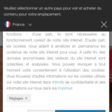
Veuillez sélectionner un autre pays pour voir et acheter du
Informations sur les cookies
contenu pour votre emplacement.
France
Notre site Internet utilise des cookies. Les cookies ont deux
fonctions : d’une part, ils sont nécessaires au
fonctionnement correct de notre site Internet. D’autre part,
les cookies nous aident à améliorer en permanence les
contenus de notre site Internet pour vous. A cette fin, des
données anonymisées des visiteurs du site Internet sont
collectées et analysées. Vous pouvez révoquer à tout
moment votre consentement à l’utilisation des cookies.
Vous trouverez d’autres informations sur les cookies utilisés
sur notre site Internet dans
Intimité
de confidentialité et des
informations sur nous dans les
imprimer
.
Réglages