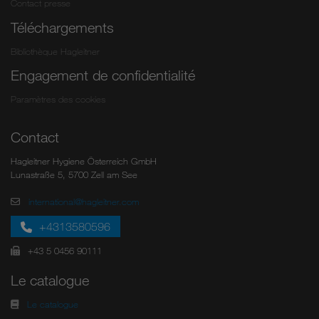
Contact presse
Téléchargements
Bibliothèque Hagleitner
Engagement de confidentialité
Paramètres des cookies
Contact
Hagleitner Hygiene Österreich GmbH
Lunastraße 5, 5700 Zell am See
international@hagleitner.com
+4313580596
+43 5 0456 90111
Le catalogue
Le catalogue