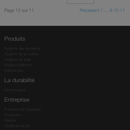
Page 12 sur 11.
Précédent
1
…
9
10
11
Produits
Hygiène des sanitaires
Hygiène de la cuisine
Hygiène du linge
Hygiène bâtiment
Désinfection
La durabilité
Greenovative
Entreprise
À propos de Hagleitner
Production
Histoire
Certificats et prix